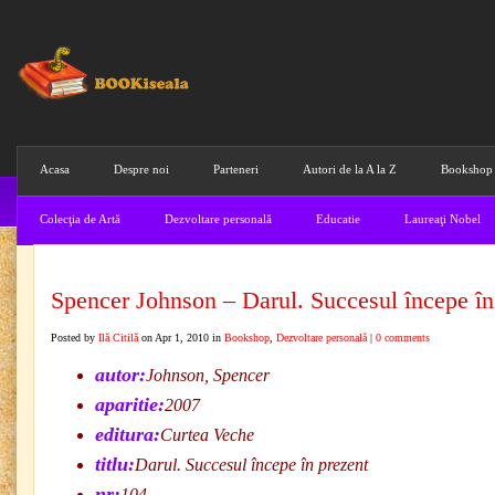
Acasa
Despre noi
Parteneri
Autori de la A la Z
Bookshop
Colecţia de Artă
Dezvoltare personală
Educatie
Laureaţi Nobel
Spencer Johnson – Darul. Succesul începe în
Posted by
Ilă Citilă
on Apr 1, 2010 in
Bookshop
,
Dezvoltare personală
|
0 comments
autor:
Johnson, Spencer
aparitie:
2007
editura:
Curtea Veche
titlu:
Darul. Succesul începe în prezent
nr:
104