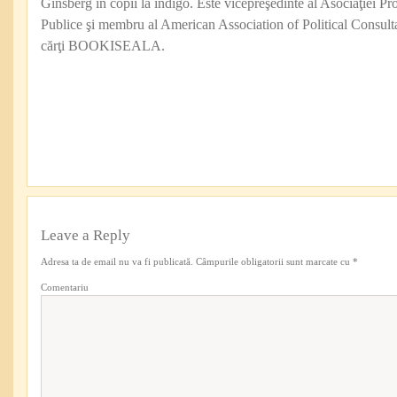
Ginsberg în copii la indigo. Este vicepreşedinte al Asociaţiei Pro
Publice şi membru al American Association of Political Consul
cărţi BOOKISEALA.
Leave a Reply
Adresa ta de email nu va fi publicată.
Câmpurile obligatorii sunt marcate cu
*
Comentariu