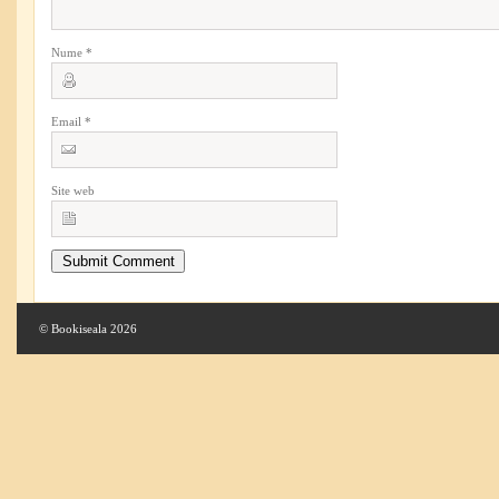
Nume
*
Email
*
Site web
© Bookiseala 2026