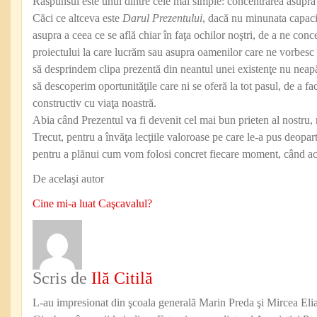
Răspunsul este unul dintre cele mai simple: concentrarea asupra
Căci ce altceva este
Darul Prezentului
, dacă nu minunata capaci
asupra a ceea ce se află chiar în faţa ochilor noştri, de a ne conc
proiectului la care lucrăm sau asupra oamenilor care ne vorbes
să desprindem clipa prezentă din neantul unei existenţe nu neapă
să descoperim oportunităţile care ni se oferă la tot pasul, de a fa
constructiv cu viaţa noastră.
Abia când Prezentul va fi devenit cel mai bun prieten al nostru,
Trecut, pentru a învăţa lecţiile valoroase pe care le-a pus deopart
pentru a plănui cum vom folosi concret fiecare moment, când ac
De acelaşi autor
Cine mi-a luat Caşcavalul?
Scris de
Ilă Citilă
L-au impresionat din şcoala generală Marin Preda şi Mircea Eli