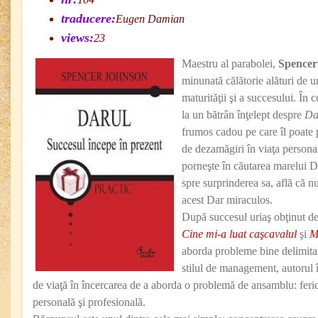
traducere:
Eugen Damian
views:
23
Maestru al parabolei,
Spencer
minunată călătorie alături de un
maturităţii şi a succesului. În c
la un bătrân înţelept despre
Da
frumos cadou pe care îl poate 
de dezamăgiri în viaţa personal
porneşte în căutarea marelui D
spre surprinderea sa, află că nu
acest Dar miraculos.
După succesul uriaş obţinut d
Cine mi-a luat caşcavalul
şi
M
aborda probleme bine delimita
stilul de management, autorul î
de viaţă în încercarea de a aborda o problemă de ansamblu: ferici
personală şi profesională.