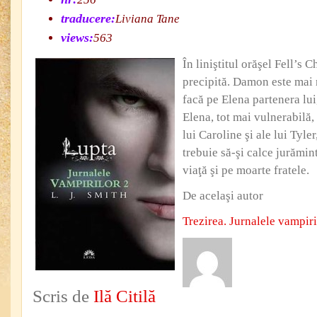
traducere:
Liviana Tane
views:
563
În liniştitul orăşel Fell’s 
precipită. Damon este mai 
facă pe Elena partenera lui
Elena, tot mai vulnerabilă,
lui Caroline şi ale lui Tyle
trebuie să-şi calce jurămint
viaţă şi pe moarte fratele.
De acelaşi autor
Trezirea. Jurnalele vampiri
Scris de
Ilă Citilă