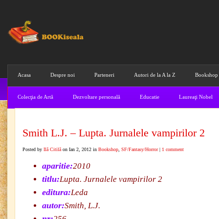
Acasa
Despre noi
Parteneri
Autori de la A la Z
Bookshop
Colecţia de Artă
Dezvoltare personală
Educatie
Laureaţi Nobel
Smith L.J. – Lupta. Jurnalele vampirilor 2
Posted by
Ilă Citilă
on Ian 2, 2012 in
Bookshop
,
SF/Fantasy/Horror
|
1 comment
aparitie:
2010
titlu:
Lupta. Jurnalele vampirilor 2
editura:
Leda
autor:
Smith, L.J.
nr:
256