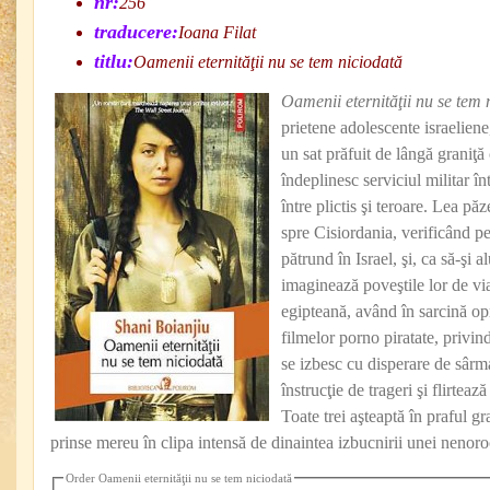
nr:
256
traducere:
Ioana Filat
titlu:
Oamenii eternităţii nu se tem niciodată
Oamenii
eternităţii nu se tem
prietene adolescente israeliene
un sat prăfuit de lângă graniţă 
îndeplinesc serviciul militar î
între plictis şi teroare. Lea pă
spre Cisiordania, verificând pe
pătrund în Israel, şi, ca să-şi al
imaginează poveştile lor de vi
egipteană, având în sarcină opr
filmelor porno piratate, privind
se izbesc cu disperare de sârm
înstrucţie de trageri şi flirteaz
Toate trei aşteaptă în praful gr
prinse mereu în clipa intensă de dinaintea izbucnirii unei nenoroc
Order Oamenii eternităţii nu se tem niciodată