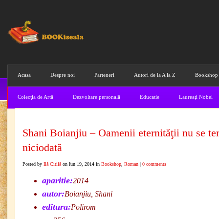
Acasa
Despre noi
Parteneri
Autori de la A la Z
Bookshop
Colecţia de Artă
Dezvoltare personală
Educatie
Laureaţi Nobel
Shani Boianjiu – Oamenii eternităţii nu se t
niciodată
Posted by
Ilă Citilă
on Iun 19, 2014 in
Bookshop
,
Roman
|
0 comments
aparitie:
2014
autor:
Boianjiu, Shani
editura:
Polirom