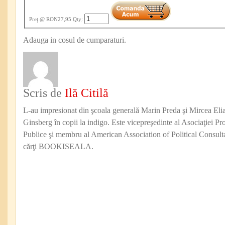
Preţ
@ RON27,95
Qty
:
Adauga in cosul de cumparaturi.
Scris de
Ilă Citilă
L-au impresionat din şcoala generală Marin Preda şi Mircea Eli
Ginsberg în copii la indigo. Este vicepreşedinte al Asociaţiei Pro
Publice şi membru al American Association of Political Consul
cărţi BOOKISEALA.