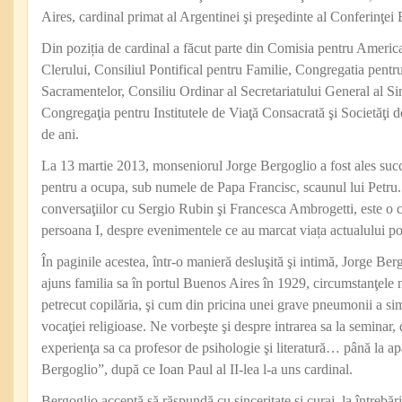
Aires, cardinal primat al Argentinei şi preşedinte al Conferinţei
Din poziția de cardinal a făcut parte din Comisia pentru Americ
Clerului, Consiliul Pontifical pentru Familie, Congregatia pentr
Sacramentelor, Consiliu Ordinar al Secretariatului General al Si
Congregaţia pentru Institutele de Viaţă Consacrată şi Societăţi 
de ani.
La 13 martie 2013, monseniorul Jorge Bergoglio a fost ales suc
pentru a ocupa, sub numele de Papa Francisc, scaunul lui Petru. 
conversaţiilor cu Sergio Rubin şi Francesca Ambrogetti, este o c
persoana I, despre evenimentele ce au marcat viața actualului po
În paginile acestea, într-o manieră desluşită şi intimă, Jorge Be
ajuns familia sa în portul Buenos Aires în 1929, circumstanţele n
petrecut copilăria, şi cum din pricina unei grave pneumonii a si
vocaţiei religioase. Ne vorbeşte şi despre intrarea sa la seminar,
experienţa sa ca profesor de psihologie şi literatură… până la a
Bergoglio”, după ce Ioan Paul al II-lea l-a uns cardinal.
Bergoglio acceptă să răspundă cu sinceritate şi curaj, la întrebări