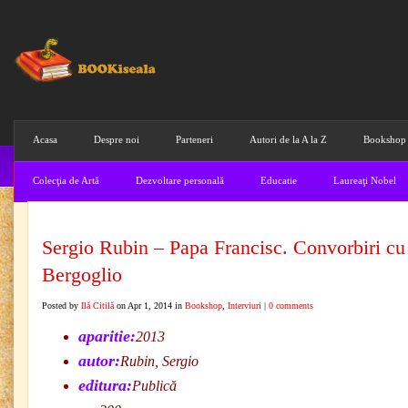
Acasa
Despre noi
Parteneri
Autori de la A la Z
Bookshop
Colecţia de Artă
Dezvoltare personală
Educatie
Laureaţi Nobel
Sergio Rubin – Papa Francisc. Convorbiri cu
Bergoglio
Posted by
Ilă Citilă
on Apr 1, 2014 in
Bookshop
,
Interviuri
|
0 comments
aparitie:
2013
autor:
Rubin, Sergio
editura:
Publică