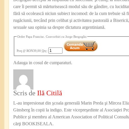
care îi permit să mărturisească modul său de gândire, cu luciditat
fără să ocolească niciun subiect incomod: de la cum trebuie să fi
rugăciunii, trecând prin celibat şi activitatea pastorală a Biserici
sexuale sau opinia sa despre dictatura argentiniană.
Order Papa Francisc. Convorbiri cu Jorge Bergoglio
Preţ
@ RON39,00
Qty
:
Adauga in cosul de cumparaturi.
Scris de
Ilă Citilă
L-au impresionat din şcoala generală Marin Preda şi Mircea Eli
Ginsberg în copii la indigo. Este vicepreşedinte al Asociaţiei Pro
Publice şi membru al American Association of Political Consul
cărţi BOOKISEALA.