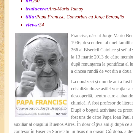
nr:
200
traducere:
Ana-Maria Tamaș
titlu:
Papa Francisc. Convorbiri cu Jorge Bergoglio
views:
34
Francisc, născut Jorge Mario Ber
1936, descendent al unei familii d
266 al Bisericii Catolice şi șef al 
la 13 martie 2013 de către membr
după renunţarea la pontificat al 
a cincea rundă de vot din a doua 
La douăzeci şi unu de ani a fost hi
cristalizându-se astfel vocaţia sa
descoperită, pentru care a abandon
chimică. A fost profesor de literat
După o bogată activitate ca preot 
fost uns de către Papa Ioan Paul al
auxiliar al oraşului Buenos Aires. În doar câţiva ani şi după ce a f
confesor în Biserica Societăţii lui Iisus din oraşul Córdoba, a 