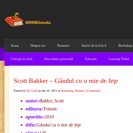
Acasa
Despre noi
Parteneri
Autori de la A la Z
Bookshop
Colecţia de Artă
Dezvoltare personală
Educatie
Laureaţi Nobel
Scott Bakker – Gândul cu o mie de feţe
Posted by
Ilă Citilă
on Ian 19, 2011 in
Bookshop
,
Roman
|
0 comments
autor:
Bakker, Scott
editura:
Tritonic
aparitie:
2010
titlu:
Gândul cu o mie de feţe
views:
146