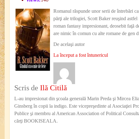
Romanul răspunde unor serii de întrebări car
părţi ale trilogiei, Scott Baker reuşind astfe
roman fantasy impresionant, deosebit faţă de 
are nimic în comun cu alte romane de gen din
De acelaşi autor
La început a fost întunericul
Scris de
Ilă Citilă
L-au impresionat din şcoala generală Marin Preda şi Mircea Eli
Ginsberg în copii la indigo. Este vicepreşedinte al Asociaţiei Pro
Publice şi membru al American Association of Political Consul
cărţi BOOKISEALA.