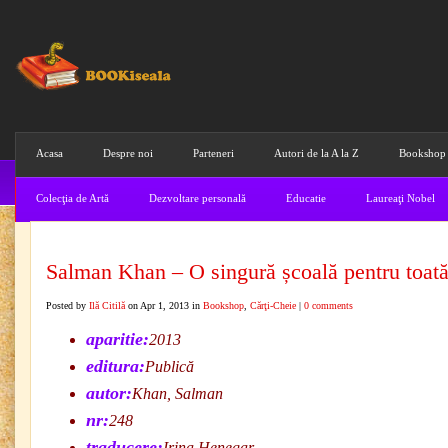
Acasa
Despre noi
Parteneri
Autori de la A la Z
Bookshop
Colecţia de Artă
Dezvoltare personală
Educatie
Laureaţi Nobel
Salman Khan – O singură școală pentru toat
Posted by
Ilă Citilă
on Apr 1, 2013 in
Bookshop
,
Cărţi-Cheie
|
0 comments
aparitie:
2013
editura:
Publică
autor:
Khan, Salman
nr:
248
traducere:
Irina Henegar