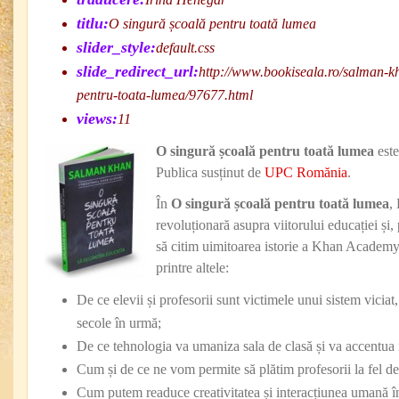
titlu:
O singură școală pentru toată lumea
slider_style:
default.css
slide_redirect_url:
http://www.bookiseala.ro/salman-k
pentru-toata-lumea/97677.html
views:
11
O singură școală pentru toată lumea
este
Publica susținut de
UPC Romănia
.
În
O singură școală pentru toată lumea
,
revoluționară asupra viitorului educației și,
să citim uimitoarea istorie a Khan Academy. Î
printre altele:
De ce elevii și profesorii sunt victimele unui sistem viciat
secole în urmă;
De ce tehnologia va umaniza sala de clasă și va accentua r
Cum și de ce ne vom permite să plătim profesorii la fel de 
Cum putem readuce creativitatea și interacțiunea umană în