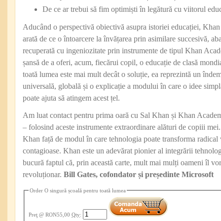
De ce ar trebui să fim optimiști în legătură cu viitorul educ
Aducând o perspectivă obiectivă asupra istoriei educației, Khan e
arată de ce o întoarcere la învățarea prin asimilare succesivă, ab
recuperată cu ingeniozitate prin instrumente de tipul Khan Aca
șansă de a oferi, acum, fiecărui copil, o educație de clasă mondi
toată lumea este mai mult decât o soluție, ea reprezintă un îndem
universală, globală și o explicație a modului în care o idee simpl
poate ajuta să atingem acest țel.
Am luat contact pentru prima oară cu Sal Khan și Khan Academy 
– folosind aceste instrumente extraordinare alături de copiii mei.
Khan față de modul în care tehnologia poate transforma radical v
contagioase. Khan este un adevărat pionier al integrării tehnolog
bucură faptul că, prin această carte, mult mai mulți oameni îl vo
revoluționar.
Bill Gates, cofondator și președinte Microsoft
Order O singură școală pentru toată lumea
Preţ
@ RON55,00
Qty
: