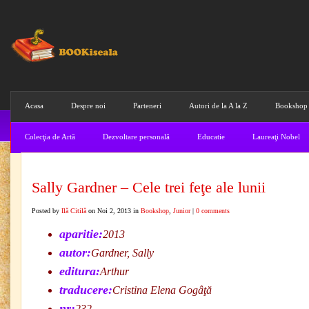
Acasa
Despre noi
Parteneri
Autori de la A la Z
Bookshop
Colecţia de Artă
Dezvoltare personală
Educatie
Laureaţi Nobel
Sally Gardner – Cele trei feţe ale lunii
Posted by
Ilă Citilă
on Noi 2, 2013 in
Bookshop
,
Junior
|
0 comments
aparitie:
2013
autor:
Gardner, Sally
editura:
Arthur
traducere:
Cristina Elena Gogâţă
nr:
232