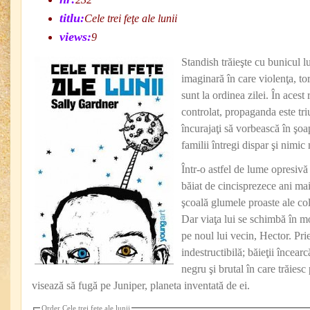
titlu:
Cele trei feţe ale lunii
views:
9
Standish trăieşte cu bunicul lu
imaginară în care violenţa, tor
sunt la ordinea zilei. În acest 
controlat, propaganda este tr
încurajaţi să vorbească în şoa
familii întregi dispar şi nimic
Într-o astfel de lume opresivă
băiat de cincisprezece ani mai 
şcoală glumele proaste ale cole
Dar viaţa lui se schimbă în m
pe noul lui vecin, Hector. Pri
indestructibilă; băieţii încear
negru şi brutal în care trăiesc
visează să fugă pe Juniper, planeta inventată de ei.
Order Cele trei feţe ale lunii