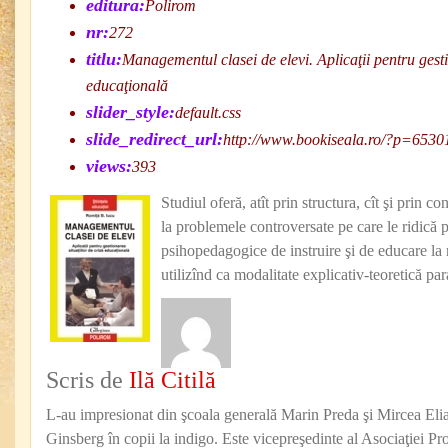
editura:
Polirom
nr:
272
titlu:
Managementul clasei de elevi. Aplicaţii pentru gesti
educaţională
slider_style:
default.css
slide_redirect_url:
http://www.bookiseala.ro/?p=6530
views:
393
Studiul oferă, atît prin structura, cît şi prin co
la problemele controversate pe care le ridică 
psihopedagogice de instruire şi de educare la n
utilizînd ca modalitate explicativ-teoretică p
Scris de
Ilă Citilă
L-au impresionat din şcoala generală Marin Preda şi Mircea Eli
Ginsberg în copii la indigo. Este vicepreşedinte al Asociaţiei Pro