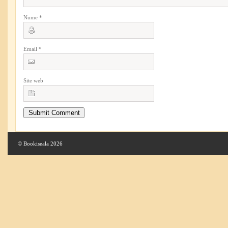
Nume
*
Email
*
Site web
© Bookiseala 2026