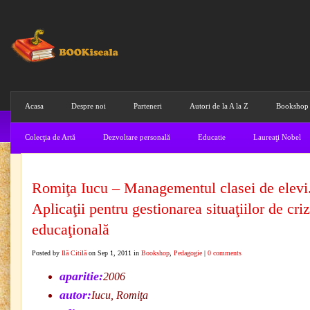
Acasa
Despre noi
Parteneri
Autori de la A la Z
Bookshop
Colecţia de Artă
Dezvoltare personală
Educatie
Laureaţi Nobel
Romiţa Iucu – Managementul clasei de elevi
Aplicaţii pentru gestionarea situaţiilor de cri
educaţională
Posted by
Ilă Citilă
on Sep 1, 2011 in
Bookshop
,
Pedagogie
|
0 comments
aparitie:
2006
autor:
Iucu, Romiţa