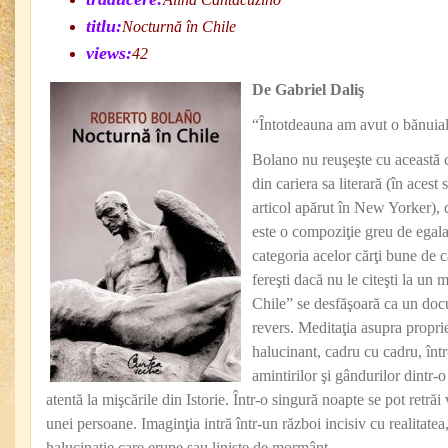
titlu:
Nocturnă în Chile
views:
42
De Gabriel Daliş
“Întotdeauna am avut o bănuial
Bolano nu reuşeşte cu această c
din cariera sa literară (în acest 
articol apărut în New Yorker), 
este o compoziţie greu de egalat
categoria acelor cărţi bune de ca
fereşti dacă nu le citeşti la un
Chile” se desfăşoară ca un doc
revers. Meditaţia asupra propri
halucinant, cadru cu cadru, într
amintirilor şi gândurilor dintr-o
atentă la mişcările din Istorie. Într-o singură noapte se pot retrăi 
unei persoane. Imaginţia intră într-un război incisiv cu realitate
halucinaţie care erupe sau linişte de mormânt.