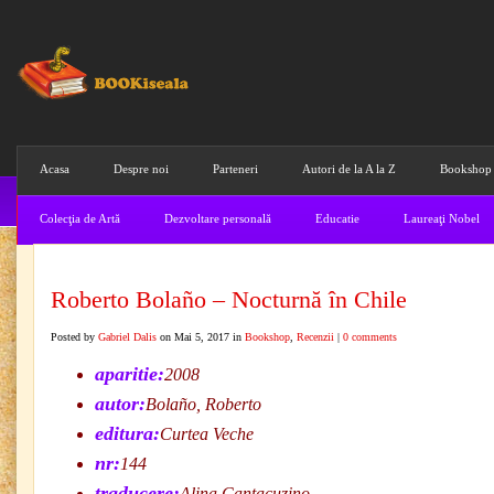
Acasa
Despre noi
Parteneri
Autori de la A la Z
Bookshop
Colecţia de Artă
Dezvoltare personală
Educatie
Laureaţi Nobel
Roberto Bolaño – Nocturnă în Chile
Posted by
Gabriel Dalis
on Mai 5, 2017 in
Bookshop
,
Recenzii
|
0 comments
aparitie:
2008
autor:
Bolaño, Roberto
editura:
Curtea Veche
nr:
144
traducere:
Alina Cantacuzino