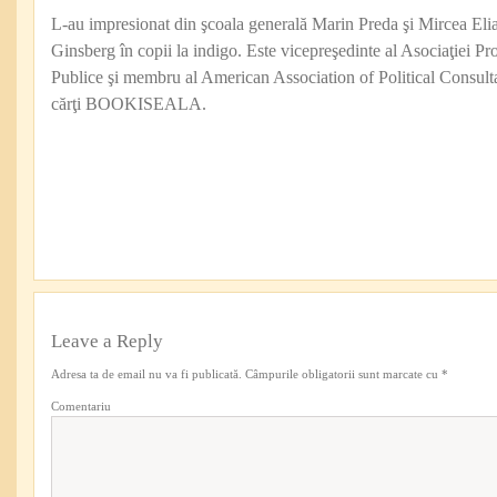
L-au impresionat din şcoala generală Marin Preda şi Mircea Eli
Ginsberg în copii la indigo. Este vicepreşedinte al Asociaţiei Pro
Publice şi membru al American Association of Political Consul
cărţi BOOKISEALA.
Leave a Reply
Adresa ta de email nu va fi publicată.
Câmpurile obligatorii sunt marcate cu
*
Comentariu