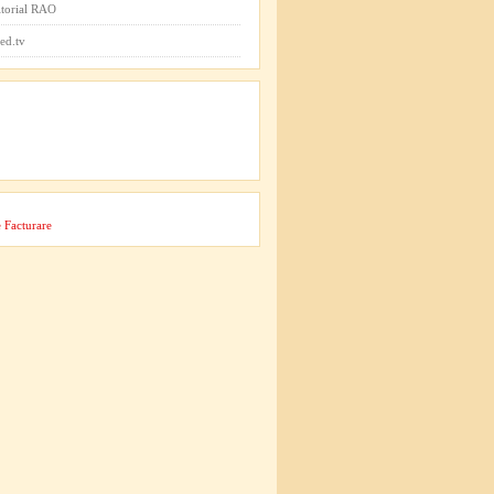
itorial RAO
ed.tv
 Facturare