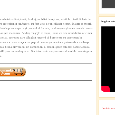
mănăstire dărăpănată, Andrej, un băiat de opt ani, asistă la o teribilă baie de
bogdan lefte
e care părinţii lui Andrej, au fost ucişi de un călugăr nebun. Înainte să moară,
batele porunceşte ca şi pruncul să fie ucis, ca să se şteargă toate urmele care ar
 asupra mănăstirii. Andrej reuşeşte să scape, luând cu sine unul dintre cele mai
isericii, secret pe care călugării juraseră să-l protejeze cu orice preţ: în
arte ce a costat viaţa a trei papi şi care se spune că are puterea de a declanşa
gas, biblia diavolului, un compendiu al răului. Şapte călugări păzesc această
află prea multe despre ea. Dar informaţia despre cartea diavolului este singura
 său…
Bunătărie.r