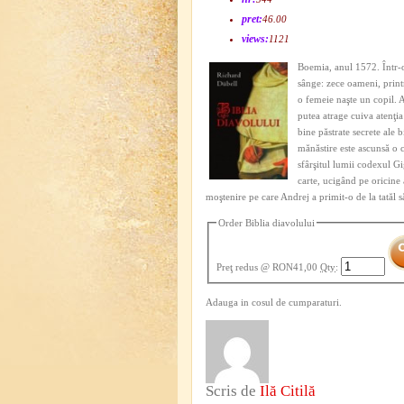
pret:
46.00
views:
1121
Boemia, anul 1572. Într-o 
sânge: zece oameni, printr
o femeie naşte un copil. A
putea atrage cuiva atenţia
bine păstrate secrete ale b
mănăstire este ascunsă o c
sfârşitul lumii codexul Gi
carte, ucigând pe oricine 
moştenire pe care Andrej a primit-o de la tatăl
Order Biblia diavolului
Preţ redus
@ RON41,00
Qty
:
Adauga in cosul de cumparaturi.
Scris de
Ilă Citilă