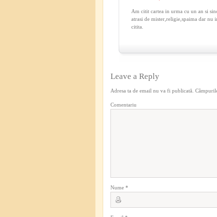
Am citit cartea in urma cu un an si si
atrasi de mister,religie,spaima dar nu i
citita.
Leave a Reply
Adresa ta de email nu va fi publicată.
Câmpurile
Comentariu
Nume
*