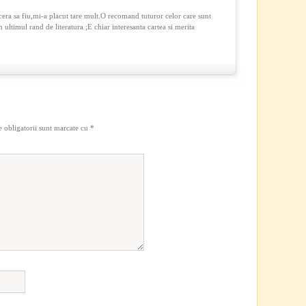
ncera sa fiu,mi-a placut tare mult.O recomand tuturor celor care sunt
n ultimul rand de literatura ;E chiar interesanta cartea si merita
 obligatorii sunt marcate cu
*