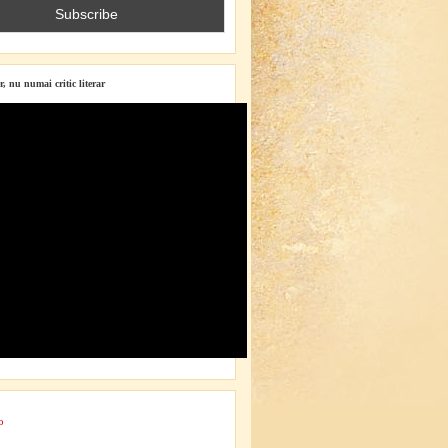
r, nu numai critic literar
o