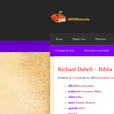
Acasa
Despre noi
Parteneri
Colecţia de Artă
Dezvoltare personală
Richard Dubell – Biblia 
Posted by
Ilă Citilă
on Apr 23, 2010 in
Bookshop
,
Ro
titlu:
Biblia diavolului
traducere:
Caraiman, Mihai
editura:
Rao
autor:
Dubell, Richard
aparitie:
2010
nr:
544