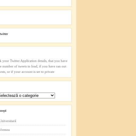
twitter
k your Twitter Application details, that you have
he number of tweets to load, if you have ran out
sts, or if your account is set to private
neşti
Universitară
 Vremea