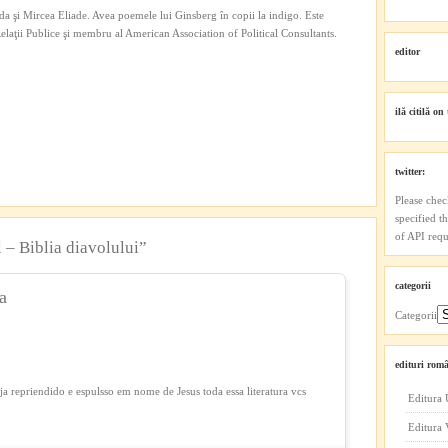
a şi Mircea Eliade. Avea poemele lui Ginsberg în copii la indigo. Este
 Relaţii Publice şi membru al American Association of Political Consultants.
editor
ilă citilă on 
twitter:
Please chec
specified t
of API reque
 – Biblia diavolului”
categorii
a
Categorii
edituri româ
a repriendido e espulsso em nome de Jesus toda essa literatura vcs
Editura 
Editura