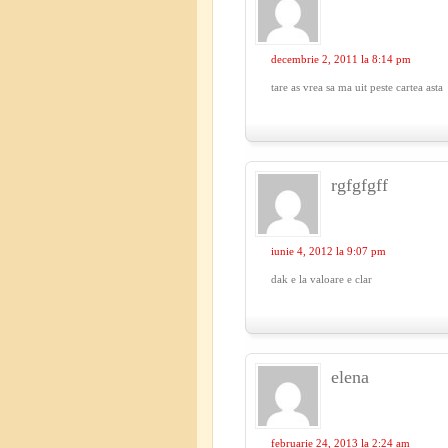
decembrie 2, 2011 la 8:14 pm
tare as vrea sa ma uit peste cartea asta
rgfgfgff
iunie 4, 2012 la 9:07 pm
dak e la valoare e clar
elena
februarie 24, 2013 la 2:24 am