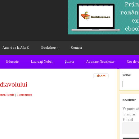
Autori de la A la Z
Bookshop
»
Contact
Educatie
Laureaţi Nobel
Ştiinta
Abonare Newsletter
Cos de 
cauta:
diavolului
man istoric
|
6 comments
newsletter
Va puteti a
formular:
Email