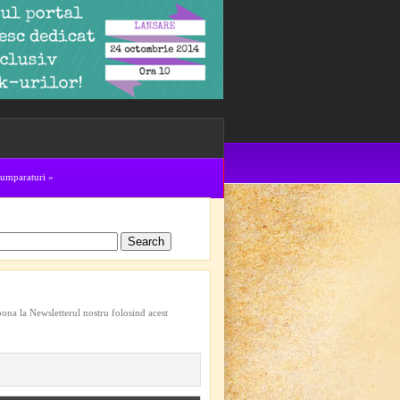
cumparaturi
»
bona la Newsletterul nostru folosind acest