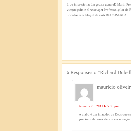
L-au impresionat din şcoala generală Marin Pred
vicepreşedinte al Asociaţiei Profesioniştilor de
Coordonează blogul de cărţi BOOKISEALA.
6 Responsesto “Richard Dubell
mauricio oliveir
ianuarie 25, 2011 la 5:35 pm
o diabo é um imatador de Deus que sej
precisam de Jesus ele sim é a salvação