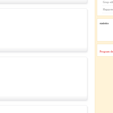
Grup ed
Happym
statistics
Program de