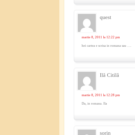
quest
martie 8, 2011 la 12:22 pm
hei cartea e scrisa in romana sau ….
Ilă Citilă
martie 8, 2011 la 12:28 pm
Da, in romana. Ila
sorin