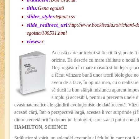
titlu:
Gena egoistă
slider_style:
default.css
slide_redirect_url:
http://www.bookiseala.ro/richard-
egoista/109531.html
views:
3
Această carte ar trebui să fie citită şi poate fi
oricine. Ea descrie cu mare abilitate o nouă fa
Deşi regăsim în mare măsură stilul lejer şi acc
a făcut vânzare bună unor teorii biologice noi
avem de-a face, în opinia mea, cu o realizare
să ducă la bun sfârşit misiunea aparent impos
simplu şi accesibil, pentru a prezenta unele di
cvasimatematice ale gândirii evoluţioniste de dată recentă. Văzute
acestei cărţi, într-o perspectivă largă, acestea îi vor surprinde şi 
dintre cercetătorii în domeniul biologiei, care s-ar fi putut cons
HAMILTON, SCIENCE
Strălucire şi spirit, un splendid exemplu al felului în care pot ﬁ e