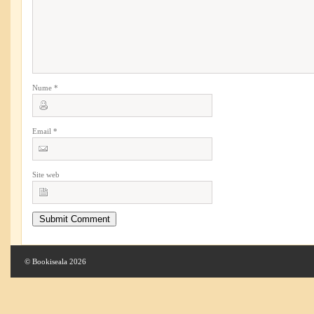
Nume
*
Email
*
Site web
© Bookiseala 2026