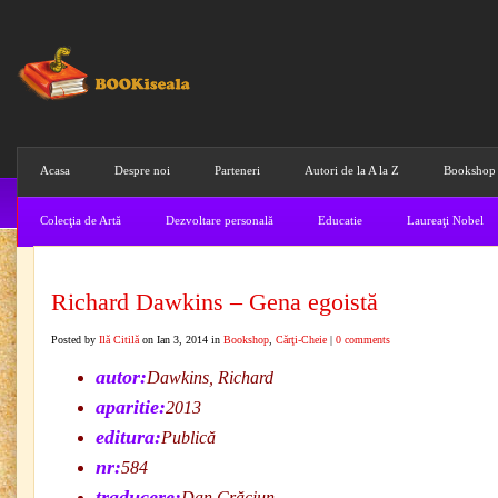
Acasa
Despre noi
Parteneri
Autori de la A la Z
Bookshop
Colecţia de Artă
Dezvoltare personală
Educatie
Laureaţi Nobel
Richard Dawkins – Gena egoistă
Posted by
Ilă Citilă
on Ian 3, 2014 in
Bookshop
,
Cărţi-Cheie
|
0 comments
autor:
Dawkins, Richard
aparitie:
2013
editura:
Publică
nr:
584
traducere:
Dan Crăciun