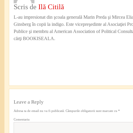
Scris de
Ilă Citilă
L-au impresionat din şcoala generală Marin Preda şi Mircea Eli
Ginsberg în copii la indigo. Este vicepreşedinte al Asociaţiei Pro
Publice şi membru al American Association of Political Consul
cărţi BOOKISEALA.
Leave a Reply
Adresa ta de email nu va fi publicată.
Câmpurile obligatorii sunt marcate cu
*
Comentariu