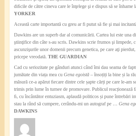
diﬁcile de către cineva care le înţelege şi e dispus să se înhame 
YORKER
Această carte importantă cu greu ar fi putut să fie şi mai incitant
Dawkins are un superb dar al comunicării. Cartea lui este una di
ştiinţifice din câte s-au scris. Dawkins scrie frumos şi limpede
ascunzişurile unor domenii precum genetica, pe care aţi pierdut,
pricepe vreodată.
THE GUARDIAN
Cad cu seriozitate pe gânduri atunci când îmi dau seama de fapt
jumătate din viața mea cu
Gena egoistă
– însoțiți la bine și la r
măsură ce-a apărut ﬁecare dintre cele șapte cărți pe care le-am scr
trimis prin lume în turnee de promovare. Publicul reacționează fa
ﬁ, cu încântător entuziasm, aplaudă politicos și pune întrebări i
stau la rând să cumpere, cerându-mi un autograf pe …
Gena ego
DAWKINS