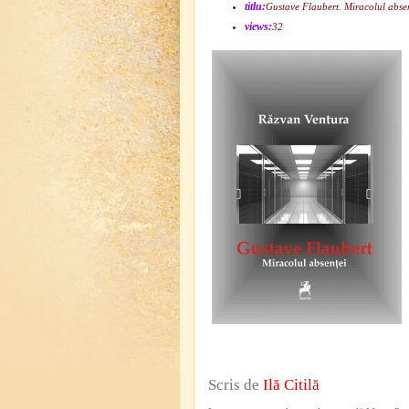
titlu:
Gustave Flaubert. Miracolul abse
views:
32
Scris de
Ilă Citilă