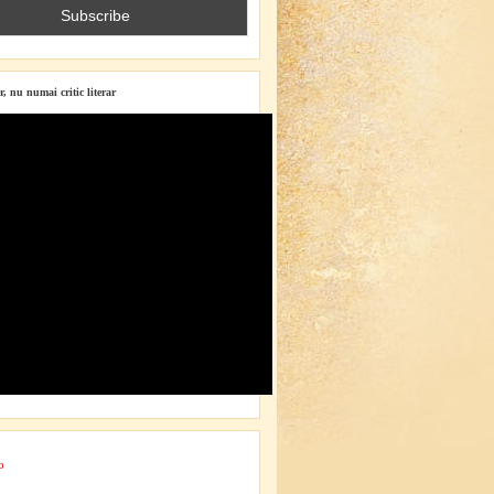
r, nu numai critic literar
o