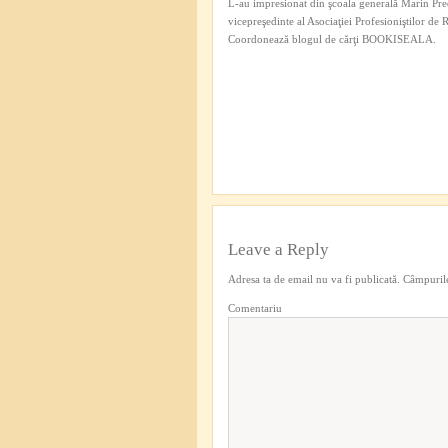
L-au impresionat din şcoala generală Marin Pred
vicepreşedinte al Asociaţiei Profesioniştilor de
Coordonează blogul de cărţi BOOKISEALA.
Leave a Reply
Adresa ta de email nu va fi publicată.
Câmpurile
Comentariu