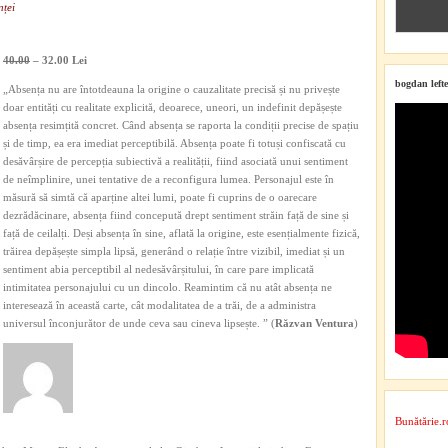
nței
40.00
– 32.00 Lei
bogdan lefte
„Absența nu are întotdeauna la origine o cauzalitate precisă și nu privește
doar entități cu realitate explicită, deoarece, uneori, un indefinit depășește
absența resimțită concret. Când absența se raporta la condiții precise de spațiu
și de timp, ea era imediat perceptibilă. Absența poate fi totuși confiscată cu
desăvârșire de percepția subiectivă a realității, fiind asociată unui sentiment
de neîmplinire, unei tentative de a reconfigura lumea. Personajul este în
măsură să simtă că aparține altei lumi, poate fi cuprins de o oarecare
dezrădăcinare, absența fiind concepută drept sentiment străin față de sine și
față de ceilalți. Deși absența în sine, aflată la origine, este esențialmente fizică,
trăirea depășește simpla lipsă, generând o relație între vizibil, imediat și un
sentiment abia perceptibil al nedesăvârșitului, în care pare implicată
intimitatea personajului cu un dincolo. Reamintim că nu atât absența ne
interesează în această carte, cât modalitatea de a trăi, de a administra
universul înconjurător de unde ceva sau cineva lipsește. ” (
Răzvan Ventura
)
Bunătărie.r