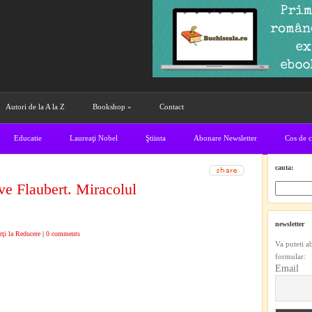
Autori de la A la Z
Bookshop
»
Contact
Educatie
Laureaţi Nobel
Ştiinta
Abonare Newsletter
Cos de 
cauta:
e Flaubert. Miracolul
newsletter
rţi la Reducere
|
0 comments
Va puteti a
formular:
Email