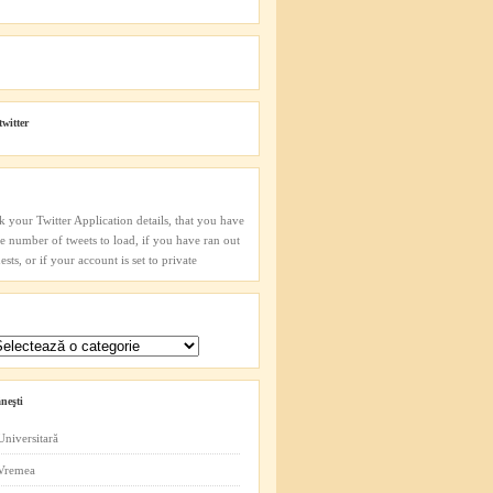
twitter
k your Twitter Application details, that you have
he number of tweets to load, if you have ran out
sts, or if your account is set to private
neşti
Universitară
 Vremea