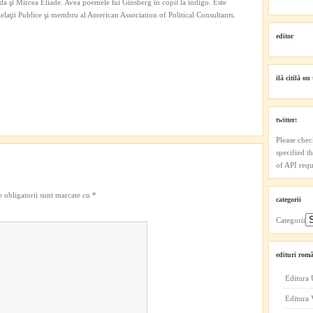
a şi Mircea Eliade. Avea poemele lui Ginsberg în copii la indigo. Este
 Relaţii Publice şi membru al American Association of Political Consultants.
editor
ilă citilă on 
twitter:
Please chec
specified t
of API reque
 obligatorii sunt marcate cu
*
categorii
Categorii
edituri româ
Editura 
Editura