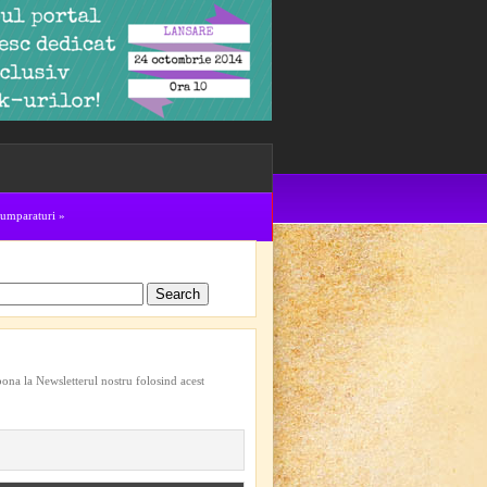
cumparaturi
»
bona la Newsletterul nostru folosind acest