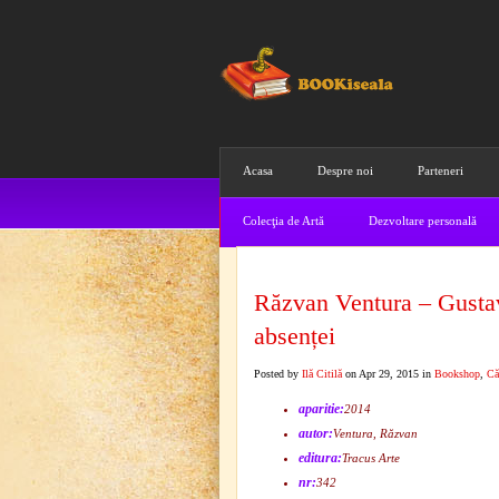
Acasa
Despre noi
Parteneri
Colecţia de Artă
Dezvoltare personală
Răzvan Ventura – Gustav
absenței
Posted by
Ilă Citilă
on Apr 29, 2015 in
Bookshop
,
Că
aparitie:
2014
autor:
Ventura, Răzvan
editura:
Tracus Arte
nr:
342