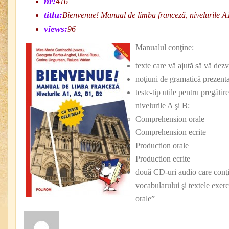
nr:
416
titlu:
Bienvenue! Manual de limba franceză, nivelurile A
views:
96
Manualul conţine:
texte care vă ajută să vă dezv
noţiuni de gramatică prezentat
teste-tip utile pentru preg
nivelurile A şi B:
Comprehension orale
Comprehension ecrite
Production orale
Production ecrite
două CD-uri audio care conţi
vocabularului şi textele exer
orale”