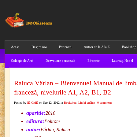
Acasa
Despre noi
Parteneri
Autori de la A la Z
Bookshop
Colecţia de Artă
Dezvoltare personală
Educatie
Laureaţi Nobel
Raluca Vârlan – Bienvenue! Manual de limb
franceză, nivelurile A1, A2, B1, B2
Posted by
Ilă Citilă
on Sep 12, 2012 in
Bookshop
,
Limbi străine
|
0 comments
aparitie:
2010
editura:
Polirom
autor:
Vârlan, Raluca