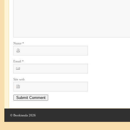
Nume
*
Email
*
Site web
© Bookiseala 2026