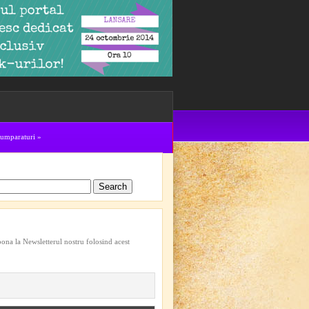
cumparaturi
»
bona la Newsletterul nostru folosind acest