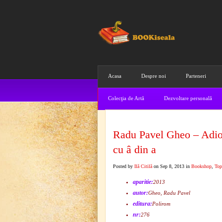
Acasa
Despre noi
Parteneri
Colecţia de Artă
Dezvoltare personală
Radu Pavel Gheo – Adio, 
cu â din a
Posted by
Ilă Citilă
on Sep 8, 2013 in
Bookshop
,
Top
aparitie:
2013
autor:
Gheo, Radu Pavel
editura:
Polirom
nr:
276