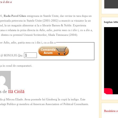
 cu â din a
01,
Radu Pavel Gheo
emigreaza in Statele Unite, dar revine in tara dupa un
 perioada petrecuta in Statele Unite (2001-2002) a muncit ca vinzator la un
bogdan lefte
ood
, la un magazin alimentar si la o librarie Barnes & Noble. Experienta
ana e relatata in priza directa in
Adio, adio, patria mea cu
i
din
i
, cu
a
din
a,
distins cu premiul Uniunii Scriitorilor, filiala Timisoara (2004).
er Adio, adio, patria mea cu i din i, cu a din a
@ RON19,95
Qty
:
a in cosul de cumparaturi.
is de
Ilă Citilă
a şi Mircea Eliade. Avea poemele lui Ginsberg în copii la indigo. Este
 Relaţii Publice şi membru al American Association of Political Consultants.
Bunătărie.r