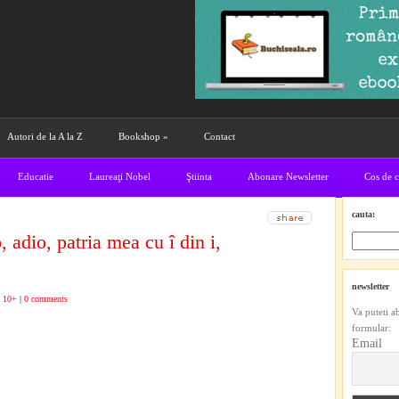
Autori de la A la Z
Bookshop
»
Contact
Educatie
Laureaţi Nobel
Ştiinta
Abonare Newsletter
Cos de 
cauta:
adio, patria mea cu î din i,
newsletter
 10+
|
0 comments
Va puteti a
formular:
Email