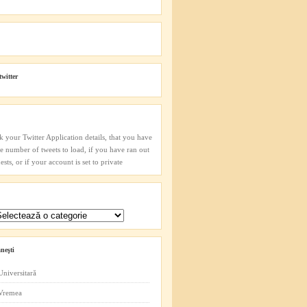
twitter
k your Twitter Application details, that you have
he number of tweets to load, if you have ran out
sts, or if your account is set to private
neşti
Universitară
 Vremea