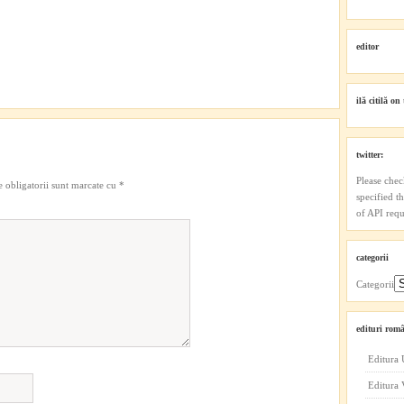
editor
ilă citilă on 
twitter:
Please chec
 obligatorii sunt marcate cu
*
specified t
of API reque
categorii
Categorii
edituri româ
Editura 
Editura