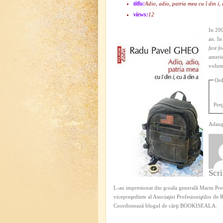
titlu:
Adio, adio, patria mea cu î din i,
views:
12
In 20
an. In
fast f
americ
volum 
Ord
Preţ
Adaug
Scr
L-au impresionat din şcoala generală Marin Pred
vicepreşedinte al Asociaţiei Profesioniştilor de
Coordonează blogul de cărţi BOOKISEALA.