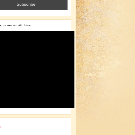
r, nu numai critic literar
o