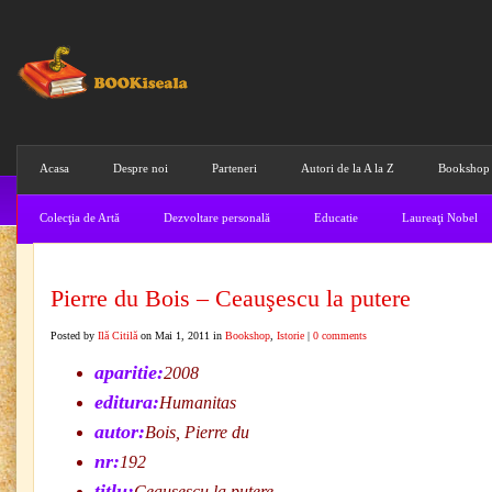
Acasa
Despre noi
Parteneri
Autori de la A la Z
Bookshop
Colecţia de Artă
Dezvoltare personală
Educatie
Laureaţi Nobel
Pierre du Bois – Ceauşescu la putere
Posted by
Ilă Citilă
on Mai 1, 2011 in
Bookshop
,
Istorie
|
0 comments
aparitie:
2008
editura:
Humanitas
autor:
Bois, Pierre du
nr:
192
titlu:
Ceauşescu la putere