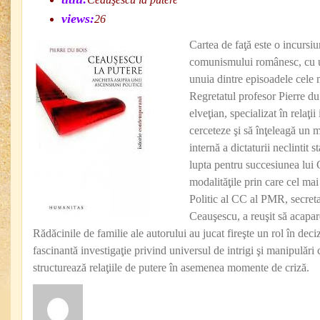
views:
26
Cartea de faţă este o incursiu
comunismului românesc, cu u
unuia dintre episoadele cele m
Regretatul profesor Pierre du
elveţian, specializat în relaţii
cerceteze şi să înţeleagă un
internă a dictaturii neclintit s
lupta pentru succesiunea lu
modalităţile prin care cel ma
Politic al CC al PMR, secreta
Ceauşescu, a reuşit să acapar
Rădăcinile de familie ale autorului au jucat fireşte un rol în deci
fascinantă investigaţie privind universul de intrigi şi manipulări
structurează relaţiile de putere în asemenea momente de criză.