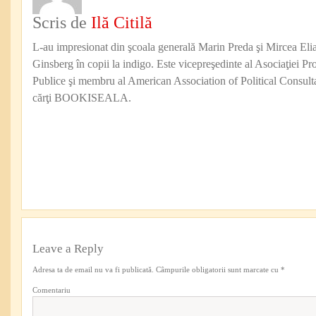
Scris de
Ilă Citilă
L-au impresionat din şcoala generală Marin Preda şi Mircea Eli
Ginsberg în copii la indigo. Este vicepreşedinte al Asociaţiei Pro
Publice şi membru al American Association of Political Consul
cărţi BOOKISEALA.
Leave a Reply
Adresa ta de email nu va fi publicată.
Câmpurile obligatorii sunt marcate cu
*
Comentariu