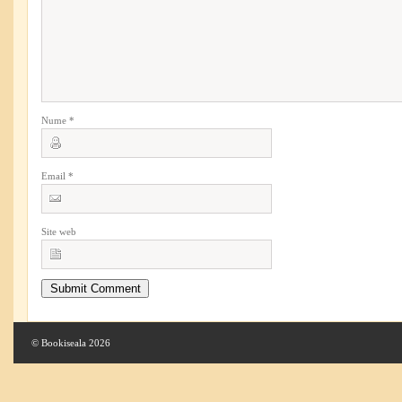
Nume
*
Email
*
Site web
© Bookiseala 2026