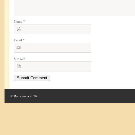
Nume
*
Email
*
Site web
© Bookiseala 2026