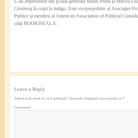
L-au impresionat din şcoala generală Marin Preda şi Mircea Eli
Ginsberg în copii la indigo. Este vicepreşedinte al Asociaţiei Pro
Publice şi membru al American Association of Political Consul
cărţi BOOKISEALA.
Leave a Reply
Adresa ta de email nu va fi publicată.
Câmpurile obligatorii sunt marcate cu
*
Comentariu