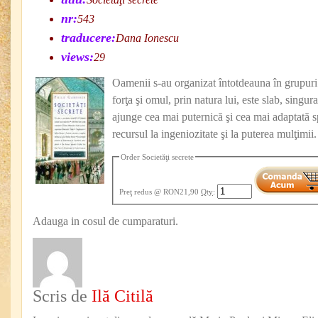
nr:
543
traducere:
Dana Ionescu
views:
29
Oamenii s-au organizat întotdeauna în grupu
forţa şi omul, prin natura lui, este slab, singur
ajunge cea mai puternică şi cea mai adaptată s
recursul la ingeniozitate şi la puterea mulţimii.
Order Societăţi secrete
Preţ redus
@ RON21,90
Qty
:
Adauga in cosul de cumparaturi.
Scris de
Ilă Citilă