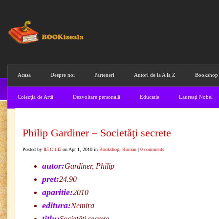
Acasa
Despre noi
Parteneri
Autori de la A la Z
Bookshop
Colecţia de Artă
Dezvoltare personală
Educatie
Laureaţi Nobel
Philip Gardiner – Societăţi secrete
Posted by
Ilă Citilă
on Apr 1, 2010 in
Bookshop
,
Roman
|
0 comments
autor:
Gardiner, Philip
pret:
24.90
aparitie:
2010
editura:
Nemira
titlu:
Societăţi secrete