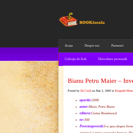
Acasa
Despre noi
Parteneri
Colecţia de Artă
Dezvoltare personală
Bianu Petru Maier – Inve
Posted by
Ilă Citilă
on Mai 3, 2009 in
Biografii/Memo
aparitie:
2008
autor:
Maier, Petru Bianu
editura:
Cartea Românescă
nr:
360
Povesteapovestii:
S-a spus despre Inven
cinismul şi minia autorului francez. Da