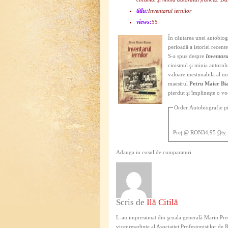
titlu:
Inventarul iernilor
views:
55
În căutarea unei autobiogr
perioadă a istoriei recente
S-a spus despre
Inventaru
cinismul şi minia autorul
valoare inestimabilă al une
maestrul
Petru Maier Bi
pierdut şi împlineşte o vo
Order Autobiografie p
Preţ
@ RON34,95
Qty
:
Adauga in cosul de cumparaturi.
Scris de
Ilă Citilă
L-au impresionat din şcoala generală Marin Pred
vicepreşedinte al Asociaţiei Profesioniştilor de