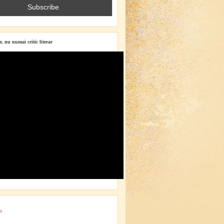
r, nu numai critic literar
o