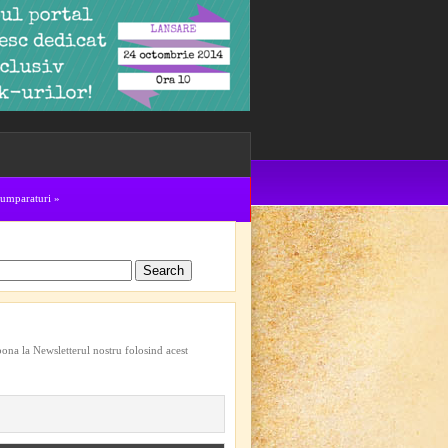
cumparaturi
»
bona la Newsletterul nostru folosind acest