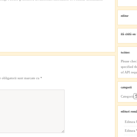
editor
ilă citilă on 
twitter:
Please chec
specified t
of API reque
 obligatorii sunt marcate cu
*
categorii
Categorii
edituri româ
Editura 
Editura