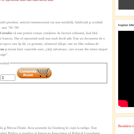
afii pierdute, autorul rememorează cea mai sensibilă, falsificată şi ocultată
bogdan lefte
: anii ’50-’90.
l iernilor
că este primul roman românesc de factură celiniană, însă fără
ui francez. Dar el reprezintă mult mai mult decât atât. Este un document de o
i epoci care îşi dă, cu greutate, obstescul sfârşit, este un film realizat de
anu
şi turnat între copertele unei „cărţi salvatoare, care scoate din uitare timpul
caţie”.
ierdută
Bunătărie.r
a şi Mircea Eliade. Avea poemele lui Ginsberg în copii la indigo. Este
 Relaţii Publice şi membru al American Association of Political Consultants.