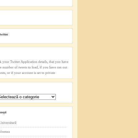
twitter
k your Twitter Application details, that you have
he number of tweets to load, if you have ran out
sts, or if your account is set to private
neşti
Universitară
 Vremea