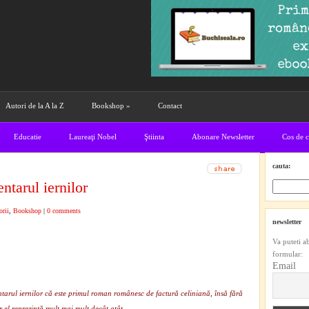
Autori de la A la Z
Bookshop
»
Contact
Educatie
Laureaţi Nobel
Ştiinta
Abonare Newsletter
Cos de 
cauta:
ntarul iernilor
rii
,
Bookshop
|
0 comments
newsletter
Va puteti a
formular:
Email
tarul iernilor că este primul roman românesc de factură celiniană, însă fără
r el reprezintă mult mai mult decât atât.