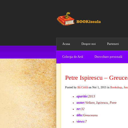
Acasa
Despre noi
Parteneri
Colecţia de Artă
Dezvoltare personală
Petre Ispirescu – Greuc
Posted by
Ilă Citilă
on Noi 1, 2013 in
Bookshop
,
Jun
aparitie:
2013
autor:
Vellant, Ispirescu, Petre
nr:
32
titlu:
Greuceanu
views:
7