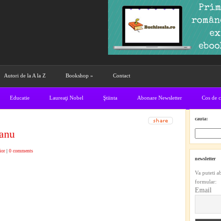
Autori de la A la Z
Bookshop
»
Contact
Educatie
Laureaţi Nobel
Ştiinta
Abonare Newsletter
Cos de 
cauta:
eanu
ior
|
0 comments
newsletter
Va puteti a
formular:
Email