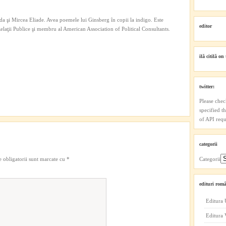
a şi Mircea Eliade. Avea poemele lui Ginsberg în copii la indigo. Este
editor
 Relaţii Publice şi membru al American Association of Political Consultants.
ilă citilă on 
twitter:
Please chec
specified t
of API reque
categorii
 obligatorii sunt marcate cu
*
Categorii
edituri româ
Editura 
Editura