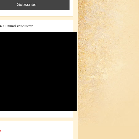
r, nu numai critic literar
o