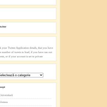
twitter
k your Twitter Application details, that you have
he number of tweets to load, if you have ran out
sts, or if your account is set to private
neşti
Universitară
 Vremea