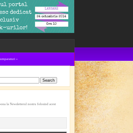
cumparaturi
»
bona la Newsletterul nostru folosind acest