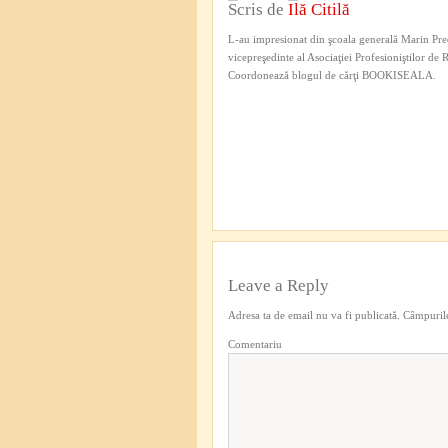
Scris de
Ilă Citilă
L-au impresionat din şcoala generală Marin Pred
vicepreşedinte al Asociaţiei Profesioniştilor de
Coordonează blogul de cărţi BOOKISEALA.
Leave a Reply
Adresa ta de email nu va fi publicată.
Câmpurile
Comentariu