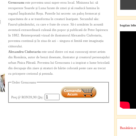
Greuceanu
este povestea unui super-erou local. Misiunea lui: să
recupereze Soarele și Luna furate de zmei și să readucă lumina în
regatul Împăratului Roșu. Puterile lui secrete: un paloș fermecat și
capacitatea de a se transforma în creaturi înaripate. Secundul său:
Faurul-pământului, cu care e frate de cruce. Să-i urmărim în această
bogdan lefte
aventură extraordinară culeasă din popor și publicată de Petre Ispirescu
în 1882. Reinterpretată vizual de ilustratorul Alexandru Ciubotariu,
povestea continuă și în ziua de azi – singura ei limită este imaginația
cititorului.
Alexandru Ciubotariu
este unul dintre cei mai cunoscuţi street artists
din România, autor de benzi desenate, ilustrator şi creatorul personajului
urban Pisica Pătrată. Povestea lui Greuceanu i-a inspirat o lume bricolată
din decupaje din ziare și straturi de hârtie colorată peste care au trecut
cu pricepere creionul și pensula.
Order Greuceanu
Preţ
@ RON39,90
Qty
:
Bunătărie.r