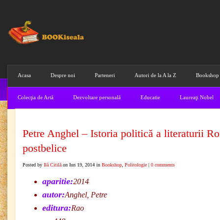
Acasa
Despre noi
Parteneri
Autori de la A la Z
Bookshop
Colecţia de Artă
Dezvoltare personală
Educatie
Laureaţi Nobel
Petre Anghel – Istoria politică a literaturii 
postbelice
Posted by
Ilă Citilă
on Iun 19, 2014 in
Bookshop
,
Politologie
|
0 comments
aparitie:
2014
autor:
Anghel, Petre
editura:
Rao