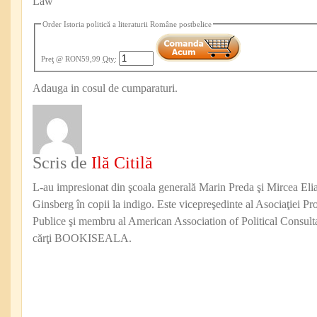
Law
Order Istoria politică a literaturii Române postbelice
Preţ
@ RON59,99
Qty
:
Adauga in cosul de cumparaturi.
Scris de
Ilă Citilă
L-au impresionat din şcoala generală Marin Preda şi Mircea Eli
Ginsberg în copii la indigo. Este vicepreşedinte al Asociaţiei Pro
Publice şi membru al American Association of Political Consul
cărţi BOOKISEALA.