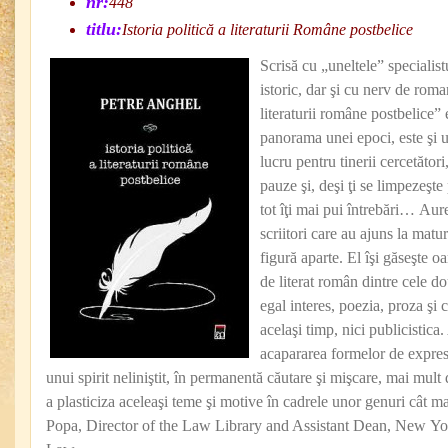
nr:
448
titlu:
Istoria politică a literaturii Române postbelice
Scrisă cu „uneltele” specialis
istoric, dar şi cu nerv de roman
literaturii române postbelice”
panorama unei epoci, este şi u
lucru pentru tinerii cercetători,
pauze şi, deşi ţi se limpezeşte
tot îţi mai pui întrebări… Aure
scriitori care au ajuns la matu
figură aparte. El îşi găseşte o
de literat român dintre cele d
egal interes, poezia, proza şi c
acelaşi timp, nici publicistica
acapararea formelor de expres
unui spirit neliniştit, în permanentă căutare şi mişcare, mai mult 
a plasticiza aceleaşi teme şi motive în cadrele unor genuri cât 
Popa, Director of the Law Library and Assistant Dean, New Yo