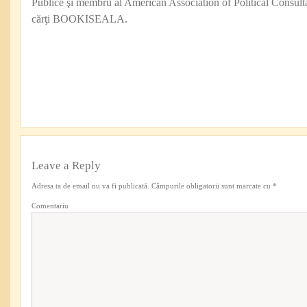
Publice şi membru al American Association of Political Consul
cărţi BOOKISEALA.
Leave a Reply
Adresa ta de email nu va fi publicată.
Câmpurile obligatorii sunt marcate cu
*
Comentariu