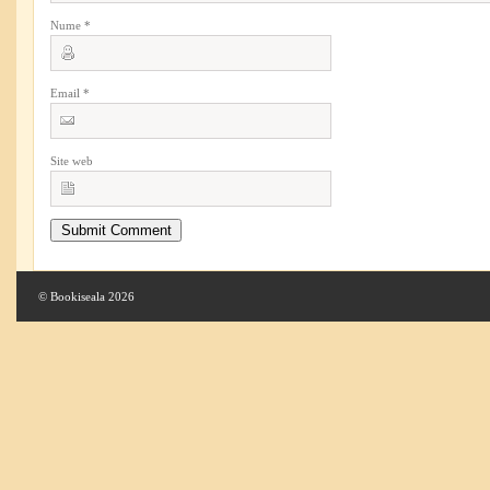
Nume
*
Email
*
Site web
© Bookiseala 2026