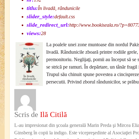
titlu:
În livadă, rândunicile
slider_style:
default.css
slide_redirect_url:
http://www.bookiseala.ro/?p=8077
views:
28
La poalele unei zone muntoase din nordul Pakis
livadă. Rândunicile zboară printre rodiile grele
premonitoriu. Neglijaţi, pomii au început să se să
se strică pe ramuri. În depărtare, un tânăr fragil 
Trupul său chinuit spune povestea a cincisprezece
persecutii. Privind zborul rândunicilor, se prăbu
Scris de
Ilă Citilă
L-au impresionat din şcoala generală Marin Preda şi Mircea Eli
Ginsberg în copii la indigo. Este vicepreşedinte al Asociaţiei Pro