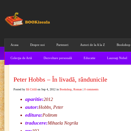
Acasa
Despre noi
Parteneri
Autori de la A la Z
Bookshop
Colecţia de Artă
Dezvoltare personală
Educatie
Laureaţi Nobel
Peter Hobbs – În livadă, rândunicile
Posted by
Ilă Citilă
on Sep 4, 2012 in
Bookshop
,
Roman
|
0 comments
aparitie:
2012
autor:
Hobbs, Peter
editura:
Polirom
traducere:
Mihaela Negrila
nr:
192