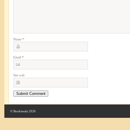
Nume
*
Email
*
Site web
© Bookiseala 2026