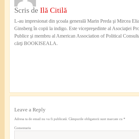
Scris de
Ilă Citilă
L-au impresionat din şcoala generală Marin Preda şi Mircea Eli
Ginsberg în copii la indigo. Este vicepreşedinte al Asociaţiei Pro
Publice şi membru al American Association of Political Consul
cărţi BOOKISEALA.
Leave a Reply
Adresa ta de email nu va fi publicată.
Câmpurile obligatorii sunt marcate cu
*
Comentariu