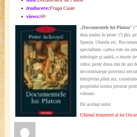
traducere:
Fraga Cusin
views:
69
„
Documentele lui Platon
” (
deja tradus în peste 15 ţări, p
Spania, Olanda etc. Recomand
specialitate, cartea este un am
mitologie şi satiră, o istorie i
viitor, peste doua mii de ani 
deconstruieşte povestea trecutu
interpretat până azi, construin
propriului nostru prezent pentr
viitoare.
De acelaşi autor
Ultimul testament al lui Osca