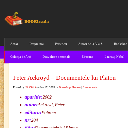
Acasa
Despre noi
Parteneri
Autori de la A la Z
Bookshop
Colecţia de Artă
Dezvoltare personală
Educatie
Laureaţi Nobel
Peter Ackroyd – Documentele lui Platon
Posted by
Ilă Citilă
on Ian 17, 2009 in
Bookshop
,
Roman
|
0 comments
aparitie:
2002
autor:
Ackroyd, Peter
editura:
Polirom
nr:
204
titlu:
Documentele lui Platon