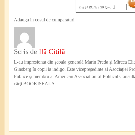
Preţ
@ RON29,90
Qty
:
Adauga in cosul de cumparaturi.
Scris de
Ilă Citilă
L-au impresionat din şcoala generală Marin Preda şi Mircea Eli
Ginsberg în copii la indigo. Este vicepreşedinte al Asociaţiei Pro
Publice şi membru al American Association of Political Consul
cărţi BOOKISEALA.