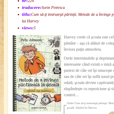
nr:
224
traducere:
Sorin Petrescu
titlu:
Cum să-ţi instruieşti părinţii. Metode de a învinge p
lui Harvey
views:
5
Harvey crede că şcoala este cel 
pământ – aşa că alături de coleg
înviora puţin atmosfera.
Orele interminabile şi deprima
interesante când există o miză a
pariezi de câte ori îşi smuceşte
sau de câte ori îşi suflă nasul 
odată, şcoala devine captivantă,
răspândeşte cu repeziciune şi s
control…
Order Cum să-ţi instruieşti părinţii. Met
şcoală. Ghidul lui Harvey