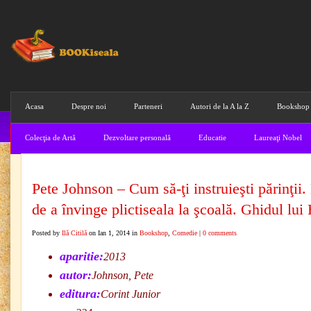
Acasa
Despre noi
Parteneri
Autori de la A la Z
Bookshop
Colecţia de Artă
Dezvoltare personală
Educatie
Laureaţi Nobel
Pete Johnson – Cum să-ţi instruieşti părinţii
de a învinge plictiseala la şcoală. Ghidul lui
Posted by
Ilă Citilă
on Ian 1, 2014 in
Bookshop
,
Comedie
|
0 comments
aparitie:
2013
autor:
Johnson, Pete
editura:
Corint Junior