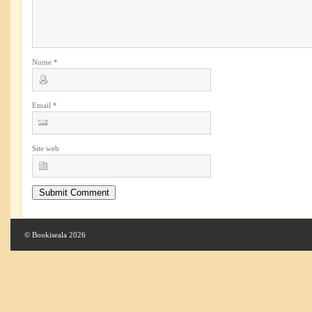
Nume
*
Email
*
Site web
© Bookiseala 2026