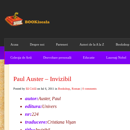
Acasa
Despre noi
Parteneri
Autori de la A la Z
Bookshop
Colecţia de Artă
Dezvoltare personală
Educatie
Laureaţi Nobel
Paul Auster – Invizibil
Posted by
Ilă Citilă
on Iul 6, 2011 in
Bookshop
,
Roman
|
0 comments
autor:
Auster, Paul
editura:
Univers
nr:
224
traducere:
Cristiana Vişan
titlu:
Invizibil