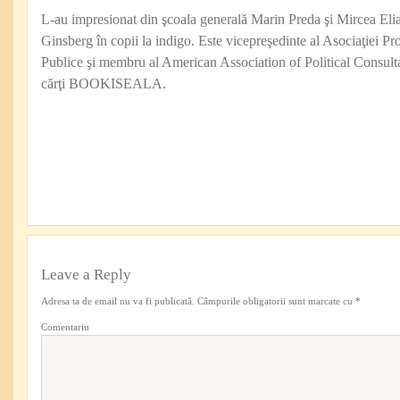
L-au impresionat din şcoala generală Marin Preda şi Mircea Eli
Ginsberg în copii la indigo. Este vicepreşedinte al Asociaţiei Pro
Publice şi membru al American Association of Political Consul
cărţi BOOKISEALA.
Leave a Reply
Adresa ta de email nu va fi publicată.
Câmpurile obligatorii sunt marcate cu
*
Comentariu