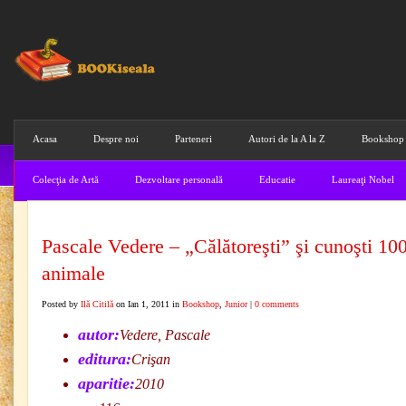
Acasa
Despre noi
Parteneri
Autori de la A la Z
Bookshop
Colecţia de Artă
Dezvoltare personală
Educatie
Laureaţi Nobel
Pascale Vedere – „Călătoreşti” şi cunoşti 10
animale
Posted by
Ilă Citilă
on Ian 1, 2011 in
Bookshop
,
Junior
|
0 comments
autor:
Vedere, Pascale
editura:
Crişan
aparitie:
2010