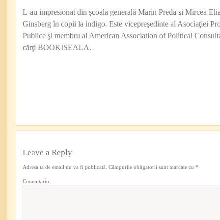
L-au impresionat din şcoala generală Marin Preda şi Mircea Eli
Ginsberg în copii la indigo. Este vicepreşedinte al Asociaţiei Pro
Publice şi membru al American Association of Political Consul
cărţi BOOKISEALA.
Leave a Reply
Adresa ta de email nu va fi publicată.
Câmpurile obligatorii sunt marcate cu
*
Comentariu