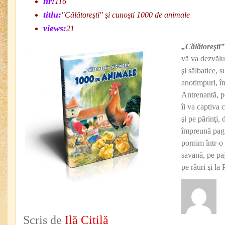
nr:
116
titlu:
"Călătoreşti" şi cunoşti 1000 de animale
views:
21
„Călătoreşti”
vă va dezvălu
şi sălbatice, s
anotimpuri, în
Antrenantă, pe
îi va captiva 
şi pe părinţi,
împreună pagin
pornim într-o
savană, pe paj
pe râuri şi la
Scris de
Ilă Citilă