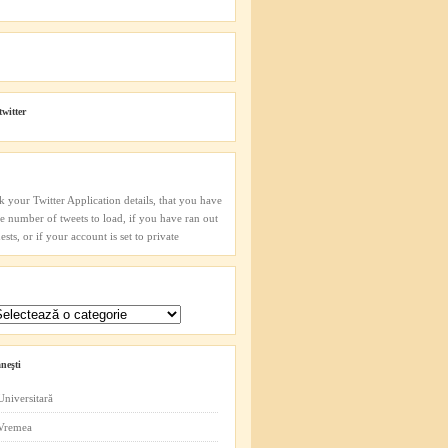
twitter
k your Twitter Application details, that you have
he number of tweets to load, if you have ran out
sts, or if your account is set to private
neşti
Universitară
 Vremea