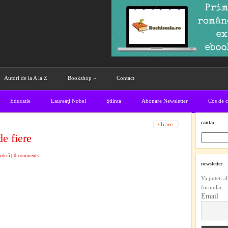
Autori de la A la Z
Bookshop
»
Contact
Educatie
Laureaţi Nobel
Ştiinta
Abonare Newsletter
Cos de 
cauta:
e fiere
otică
|
0 comments
newsletter
Va puteti a
formular:
Email