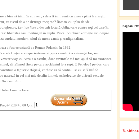
re e bine să trăim în convenţia de a fi împreună cu cineva până la sfârşitul
eţii, cu riscul de a ne distruge reciproc? Roman-cult plin de idei
bogdan lefte
voluţionare,
Luni de fiere
a devenit lectură obligatorie pentru toţi cei care îşi
resc libertatea sau libertinajul în cuplu. Pascal Bruckner vorbeşte aici despre
iza cuplului modern, sătul de monogamie şi tradiţionalism.
rtea a fost ecranizată de Roman Polanski în 1992.
a acele fiinţe care repetă-ntruna singura aventură a existenţei lor, îmi
vestesc viaţa cui vrea s-o asculte, doar cuvin­tele mă mai ajută să-mi exorcizez
stinul, să reînnod firele pe care accidentul le-a rupt. O Penelopă pe dos, care
constituie o tapiserie sfâşiată, vorbesc ca să continui să exist.”
Luni de
ere
trasează în cel mai mic detaliu limitele psihologice ale plăcerii sexuale.
—
The Guardian
Order Luni de fiere
Preţ
@ RON45,00
Qty
:
Bunătărie.r