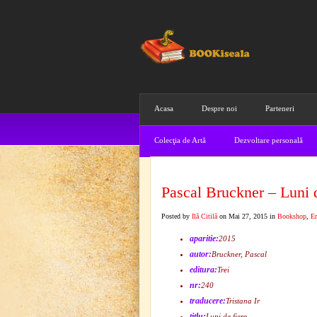
Acasa
Despre noi
Parteneri
Colecţia de Artă
Dezvoltare personală
Pascal Bruckner – Luni d
Posted by
Ilă Citilă
on Mai 27, 2015 in
Bookshop
,
Er
aparitie:
2015
autor:
Bruckner, Pascal
editura:
Trei
nr:
240
traducere:
Tristana Ir
titlu:
Luni de fiere