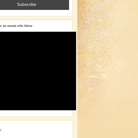
r, nu numai critic literar
o