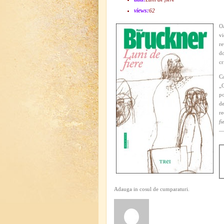
views:
62
Oa
vi
re
do
cr
Ca
„C
po
de
re
fi
Adauga in cosul de cumparaturi.