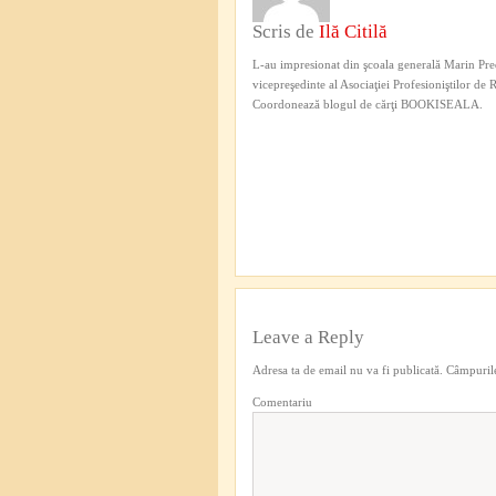
Scris de
Ilă Citilă
L-au impresionat din şcoala generală Marin Pred
vicepreşedinte al Asociaţiei Profesioniştilor de
Coordonează blogul de cărţi BOOKISEALA.
Leave a Reply
Adresa ta de email nu va fi publicată.
Câmpurile
Comentariu