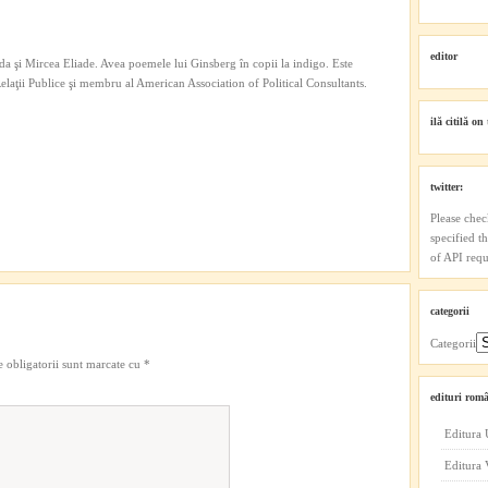
editor
a şi Mircea Eliade. Avea poemele lui Ginsberg în copii la indigo. Este
 Relaţii Publice şi membru al American Association of Political Consultants.
ilă citilă on 
twitter:
Please chec
specified t
of API reque
categorii
Categorii
 obligatorii sunt marcate cu
*
edituri româ
Editura 
Editura