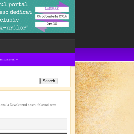
cumparaturi
»
bona la Newsletterul nostru folosind acest