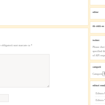
editor
ilă citilă on 
twitter:
 obligatorii sunt marcate cu
*
Please chec
specified t
of API reque
categorii
Categorii
edituri româ
Editura 
Editura