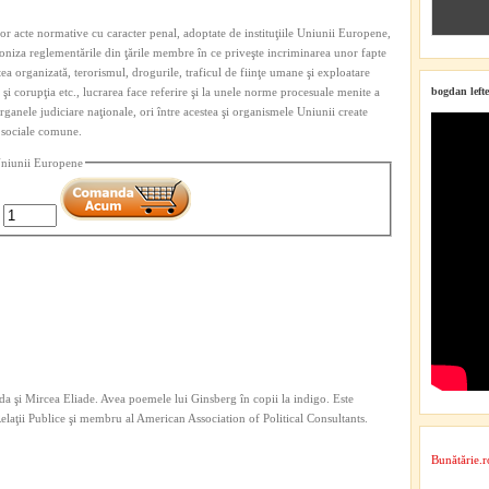
or acte normative cu caracter penal, adoptate de instituţiile Uniunii Europene,
niza reglementările din ţările membre în ce priveşte incriminarea unor fapte
ea organizată, terorismul, drogurile, traficul de fiinţe umane şi exploatare
 şi corupţia etc., lucrarea face referire şi la unele norme procesuale menite a
bogdan lefte
rganele judiciare naţionale, ori între acestea şi organismele Uniunii create
r sociale comune.
Uniunii Europene
:
a şi Mircea Eliade. Avea poemele lui Ginsberg în copii la indigo. Este
 Relaţii Publice şi membru al American Association of Political Consultants.
Bunătărie.r