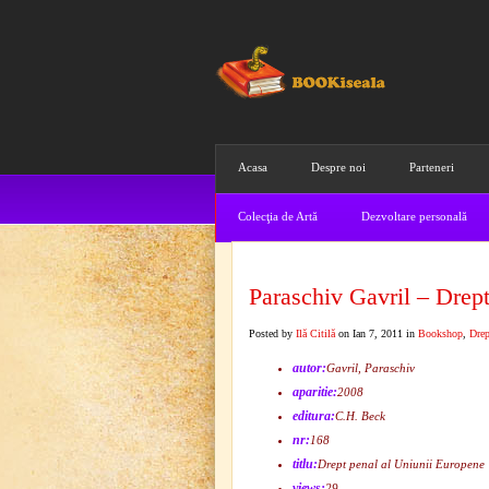
Acasa
Despre noi
Parteneri
Colecţia de Artă
Dezvoltare personală
Paraschiv Gavril – Drep
Posted by
Ilă Citilă
on Ian 7, 2011 in
Bookshop
,
Drep
autor:
Gavril, Paraschiv
aparitie:
2008
editura:
C.H. Beck
nr:
168
titlu:
Drept penal al Uniunii Europene
views:
29