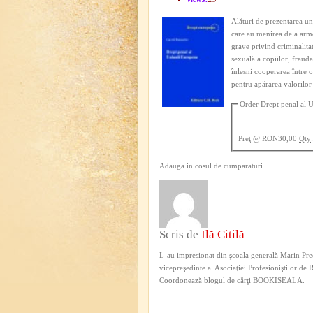
Alături de prezentarea un
care au menirea de a armo
grave privind criminalitat
sexuală a copiilor, frauda
înlesni cooperarea între o
pentru apărarea valorilo
Order Drept penal al 
Preţ
@ RON30,00
Qty
Adauga in cosul de cumparaturi.
Scris de
Ilă Citilă
L-au impresionat din şcoala generală Marin Pred
vicepreşedinte al Asociaţiei Profesioniştilor de
Coordonează blogul de cărţi BOOKISEALA.