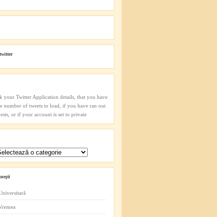
twitter
k your Twitter Application details, that you have
he number of tweets to load, if you have ran out
sts, or if your account is set to private
neşti
Universitară
 Vremea