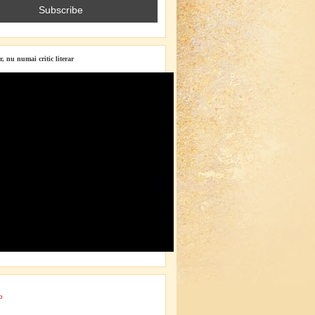
r, nu numai critic literar
o