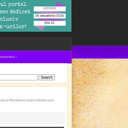
cumparaturi
»
bona la Newsletterul nostru folosind acest