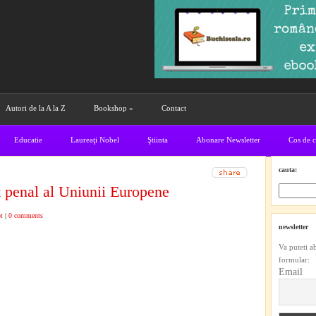
Autori de la A la Z
Bookshop
»
Contact
Educatie
Laureaţi Nobel
Ştiinta
Abonare Newsletter
Cos de 
cauta:
t penal al Uniunii Europene
t
|
0 comments
newsletter
Va puteti a
formular:
Email