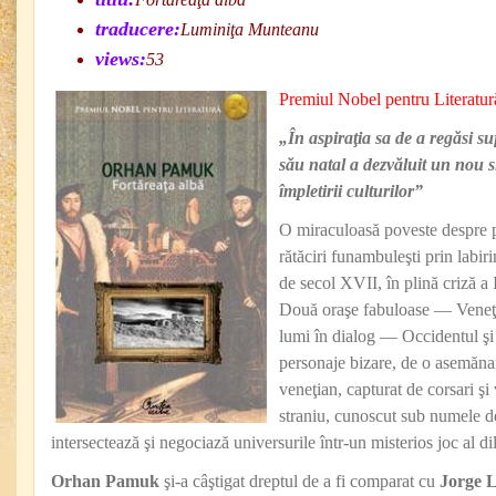
traducere:
Luminiţa Munteanu
views:
53
Premiul Nobel pentru Literatur
„În aspiraţia sa de a regăsi su
său natal a dezvăluit un nou s
împletirii culturilor”
O miraculoasă poveste despre po
rătăciri funambuleşti prin la­birin
de secol XVII, în plină criză 
Două oraşe fabuloase — Veneţia
lumi în dialog — Occidentul şi
personaje bizare, de o asemăna
veneţian, capturat de corsari şi 
straniu, cunoscut sub numele d
intersectează şi negociază universurile într-un misterios joc al dile
Orhan Pamuk
şi-a câştigat dreptul de a fi comparat cu
Jorge L