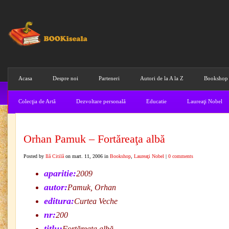
Acasa
Despre noi
Parteneri
Autori de la A la Z
Bookshop
Colecţia de Artă
Dezvoltare personală
Educatie
Laureaţi Nobel
Orhan Pamuk – Fortăreaţa albă
Posted by
Ilă Citilă
on mart. 11, 2006 in
Bookshop
,
Laureaţi Nobel
|
0 comments
aparitie:
2009
autor:
Pamuk, Orhan
editura:
Curtea Veche
nr:
200
titlu:
Fortăreaţa albă