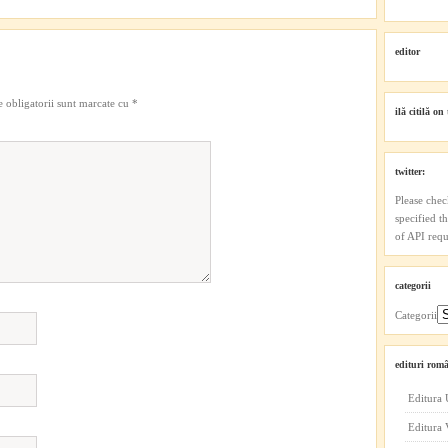
editor
 obligatorii sunt marcate cu
*
ilă citilă on 
twitter:
Please chec
specified t
of API reque
categorii
Categorii
edituri româ
Editura 
Editura