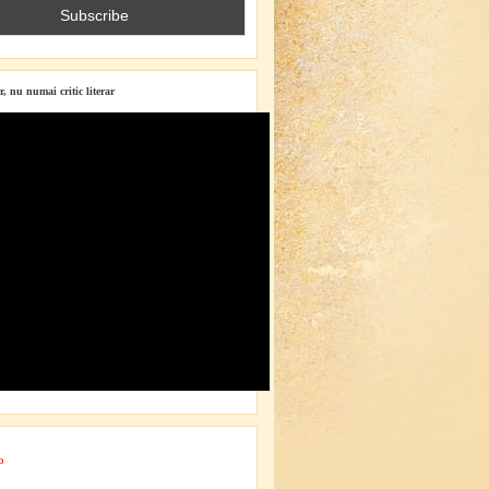
r, nu numai critic literar
o