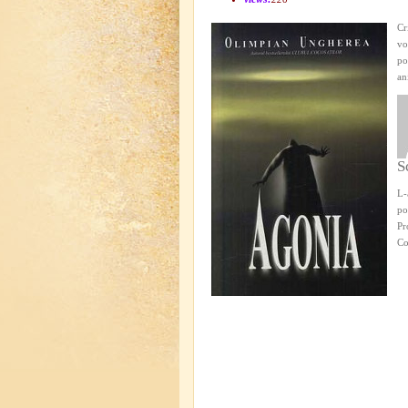
Cr
vo
po
an
S
L-
po
Pr
Co