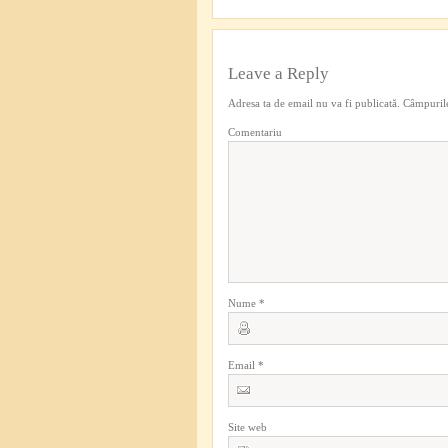
Leave a Reply
Adresa ta de email nu va fi publicată.
Câmpurile
Comentariu
Nume
*
Email
*
Site web