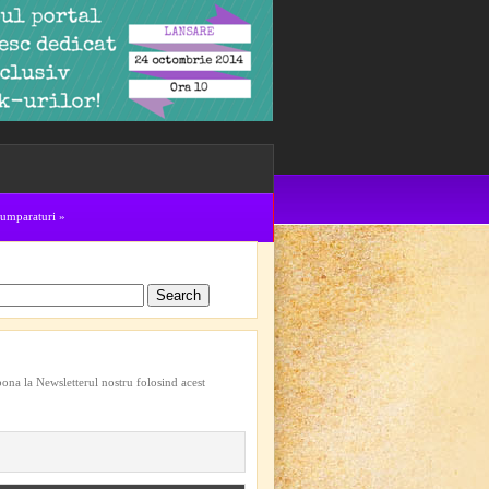
cumparaturi
»
bona la Newsletterul nostru folosind acest