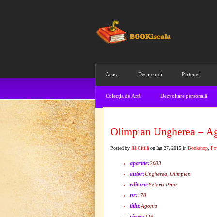
Acasa
Despre noi
Parteneri
Colecţia de Artă
Dezvoltare personală
Olimpian Ungherea – A
Posted by
Ilă Citilă
on Ian 27, 2015 in
Bookshop
,
Pov
aparitie:
2003
autor:
Ungherea, Olimpian
editura:
Solaris Print
nr:
170
titlu:
Agonia
views:
226