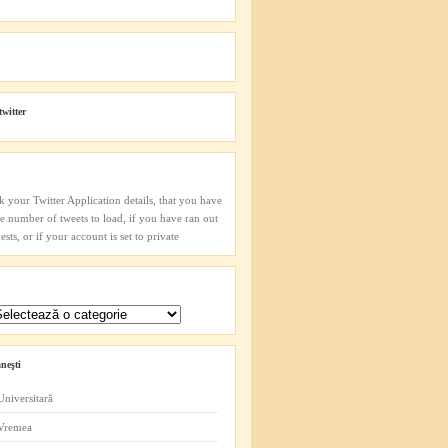
twitter
k your Twitter Application details, that you have
he number of tweets to load, if you have ran out
sts, or if your account is set to private
neşti
Universitară
 Vremea