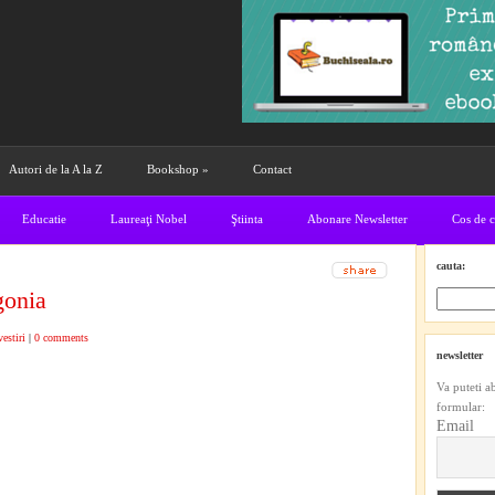
Autori de la A la Z
Bookshop
»
Contact
Educatie
Laureaţi Nobel
Ştiinta
Abonare Newsletter
Cos de 
cauta:
gonia
estiri
|
0 comments
newsletter
Va puteti a
formular:
Email