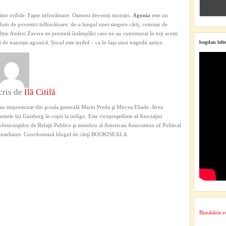
ime oribile. Fapte infiorătoare. Oameni deveniți monștri.
Agonia
este un
lum de povestiri tulburătoare: de-a lungul unei singure cărți, comisar de
liție Andrei Zavera ne prezintă întâmplări care ne-au cutremurat în toți acești
i de tranziție agonică. Șocul este teribil – ca în fața unei tragedii antice.
bogdan lefte
cris de
Ilă Citilă
au impresionat din şcoala generală Marin Preda şi Mircea Eliade. Avea
emele lui Ginsberg în copii la indigo. Este vicepreşedinte al Asociaţiei
ofesioniştilor de Relaţii Publice şi membru al American Association of Political
nsultants. Coordonează blogul de cărţi BOOKISEALA.
Bunătărie.r