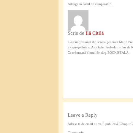
Adauga in cosul de cumparaturi.
Scris de
Ilă Citilă
L-au impresionat din şcoala generală Marin Pred
vicepreşedinte al Asociaţiei Profesioniştilor de
Coordonează blogul de cărţi BOOKISEALA.
Leave a Reply
Adresa ta de email nu va fi publicată.
Câmpurile
Comentariu