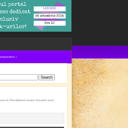
cumparaturi
»
bona la Newsletterul nostru folosind acest