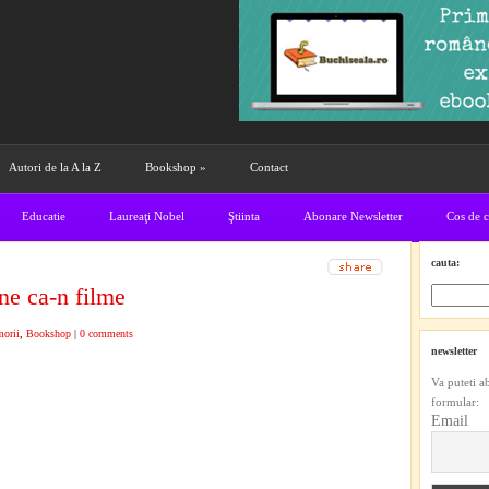
Autori de la A la Z
Bookshop
»
Contact
Educatie
Laureaţi Nobel
Ştiinta
Abonare Newsletter
Cos de 
cauta:
ne ca-n filme
morii
,
Bookshop
|
0 comments
newsletter
Va puteti a
formular:
Email