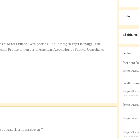
editor
ilă citilă on 
a şi Mircea Eliade. Avea poemele lui Ginsberg în copii la indigo. Este
 Relaţii Publice şi membru al American Association of Political Consultants.
twitter:
faci bani ]
https://t
cu slănina-
https://t
https://t.
https://t.
 obligatorii sunt marcate cu
*
https://t.