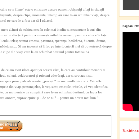
stine ca-n filme“ este o emisiune despre oameni obișnuiți aflați în situații
bișnuite, despre clipe, momente, întâmplări care le-au schimbat viața, despre
tinul pe care le-a fost dat să-l trăiască.
bogdan lefte
mers alături de echipa mea în cele mai inedite și neașteptate locuri din
urești și din țară pentru a cunoaște astfel de oameni, pentru a aduce în fața
licului telespectator emoția, pasiunea, speranța, hotărârea, bucuria, drama,
nădejdea…. Și am încercat să îi fac pe interlocutorii mei să povestească despre
le clipe din viață care le-au schimbat destinul pentru totdeauna.
ă de ce am avut ideea apariției acestei cărți, la care au contribuit membri ai
ipei, colegi, colaboratori și prieteni adevărați, dar și protagoniștii –
sonajele principale ale acestei „povești“ cu mai multe istorisiri. Veți afla
mpeie din viața personajelor, le veți simți emoțiile, trăirile, vă veți identifica,
te, cu momentele de cumpănă care le-au schimbat destinul, cu lupta lor
tru onoare, supraviețuire și – de ce nu? – pentru un destin mai bun.”
Bunătărie.r