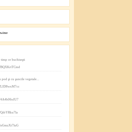
twitter
n timp ce buchiseşti
.co/BQXKrtTCmd
n pod şi cu şuncile vegetale...
.co/LID8wxM7cc
co/4A4b06oIU7
co/QdrYRku7la
co/nGmzXt7luG