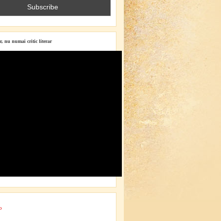
r, nu numai critic literar
o