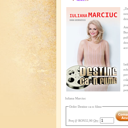
„De
neo
des
Am 
Buc
pub
dez
ace
Iat
ech
per
crâ
poa
pen
Iuliana Marciuc
Order Destine ca-n filme
Preţ
@ RON32,90
Qty
: