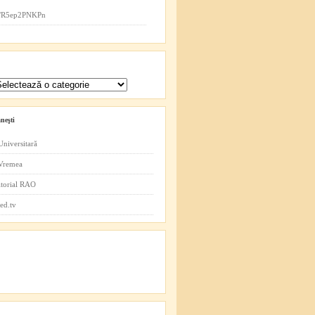
co/R5ep2PNKPn
neşti
Universitară
 Vremea
itorial RAO
ed.tv