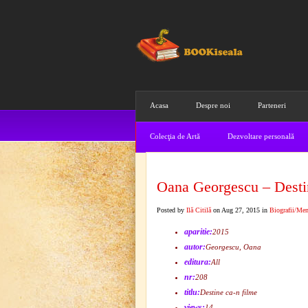
Acasa
Despre noi
Parteneri
Colecţia de Artă
Dezvoltare personală
Oana Georgescu – Desti
Posted by
Ilă Citilă
on Aug 27, 2015 in
Biografii/Me
aparitie:
2015
autor:
Georgescu, Oana
editura:
All
nr:
208
titlu:
Destine ca-n filme
views:
14