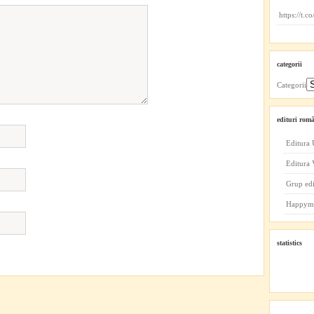
https://t.
categorii
Categorii
edituri româ
Editura 
Editura
Grup ed
Happym
statistics