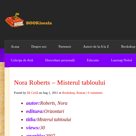
Acasa
Despre noi
Parteneri
Autori de la A la Z
Bookshop
Colecţia de Artă
Dezvoltare personală
Educatie
Laureaţi Nobel
Nora Roberts – Misterul tabloului
Posted by
Ilă Citilă
on Aug 1, 2011 in
Bookshop
,
Roman
|
0 comments
autor:
Roberts, Nora
editura:
Orizonturi
titlu:
Misterul tabloului
views:
30
aparitie:
2007