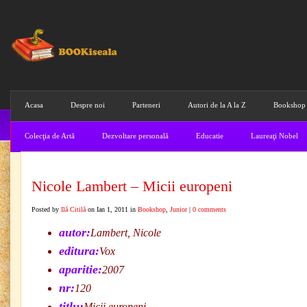
Acasa
Despre noi
Parteneri
Autori de la A la Z
Bookshop
Colecţia de Artă
Dezvoltare personală
Educatie
Laureaţi Nobel
Nicole Lambert – Micii europeni
Posted by
Ilă Citilă
on Ian 1, 2011 in
Bookshop
,
Junior
|
0 comments
autor:
Lambert, Nicole
editura:
Vox
aparitie:
2007
nr:
120
titlu:
Micii europeni