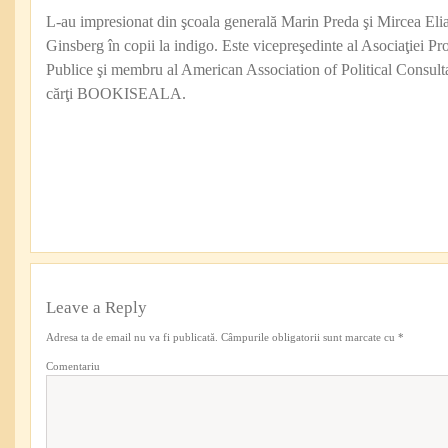
L-au impresionat din şcoala generală Marin Preda şi Mircea Eli
Ginsberg în copii la indigo. Este vicepreşedinte al Asociaţiei Pro
Publice şi membru al American Association of Political Consul
cărţi BOOKISEALA.
Leave a Reply
Adresa ta de email nu va fi publicată.
Câmpurile obligatorii sunt marcate cu
*
Comentariu