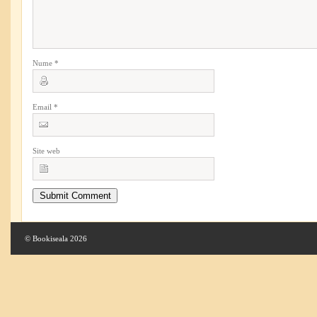
Nume
*
Email
*
Site web
© Bookiseala 2026