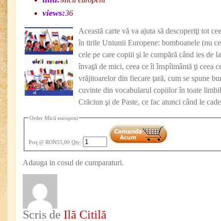
views:
36
Această carte vă va ajuta să descoperiţi tot ce
în tirile Uniunii Europene: bomboanele (nu cel
cele pe care copiii şi le cumpără când ies de la
învaţă de mici, ceea ce îi înspîimântă ţi ceea c
vrăjitoarelor din fiecare ţară, cum se spune bu
cuvinte din vocabularul copiilor în toate limbi
Crăciun şi de Paste, ce fac atunci când le ca
Order Micii europeni
Preţ
@ RON55,00
Qty
:
Adauga in cosul de cumparaturi.
Scris de
Ilă Citilă