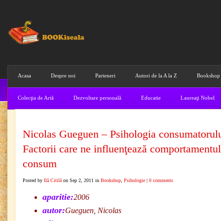
Acasa
Despre noi
Parteneri
Autori de la A la Z
Bookshop
Colecţia de Artă
Dezvoltare personală
Educatie
Laureaţi Nobel
Nicolas Gueguen – Psihologia consumatorulu
Factorii care ne influenţează comportamentul
consum
Posted by
Ilă Citilă
on Sep 2, 2011 in
Bookshop
,
Psihologie
|
0 comments
aparitie:
2006
autor:
Gueguen, Nicolas