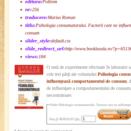
editura:
Polirom
nr:
256
traducere:
Marius Roman
titlu:
Psihologia consumatorului. Factorii care ne influ
consum
slider_style:
default.css
slide_redirect_url:
http://www.bookiseala.ro/?p=6513
views:
184
O sută de experimente efectuate în laborator s
cele trei părţi ale volumului
Psihologia consu
influenţează comportamentul de consum
, 
de influenţare a comportamentului de consum, 
necostisitoare.
Order Psihologia consumatorului. Factorii care ne influen
Preţ
@ RON26,95
Qty
: