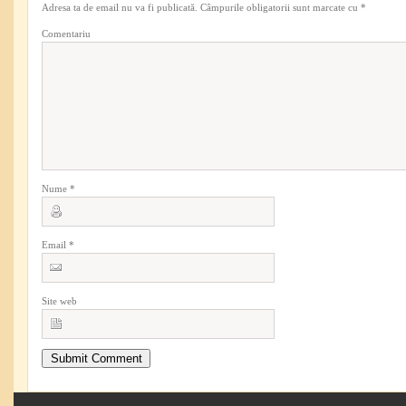
Adresa ta de email nu va fi publicată.
Câmpurile obligatorii sunt marcate cu
*
Comentariu
Nume
*
Email
*
Site web