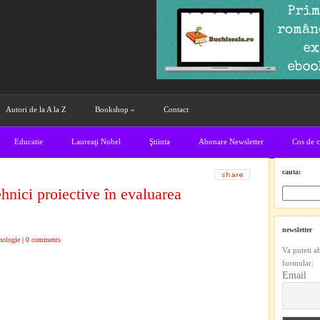
Autori de la A la Z
Bookshop
»
Contact
Educatie
Laureaţi Nobel
Ştiinta
Abonare Newsletter
Cos de 
cauta:
nici proiective în evaluarea
newsletter
hologie
|
0 comments
Va puteti a
formular:
Email