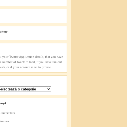
twitter
k your Twitter Application details, that you have
he number of tweets to load, if you have ran out
sts, or if your account is set to private
neşti
Universitară
 Vremea