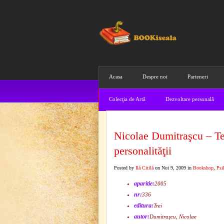
Acasa
Despre noi
Parteneri
Colecţia de Artă
Dezvoltare personală
Nicolae Dumitraşcu – Teh
personalităţii
Posted by
Ilă Citilă
on Noi 9, 2009 in
Bookshop
,
Psi
aparitie:
2005
nr:
336
editura:
Trei
autor:
Dumitraşcu, Nicolae