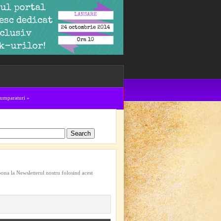
cumparaturi
»
bona la Newsletterul nostru folosind acest