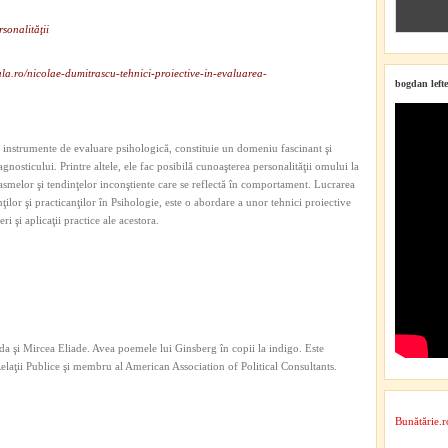
sonalităţii
la.ro/nicolae-dumitrascu-tehnici-proiective-in-evaluarea-
bogdan lefte
a instrumente de evaluare psihologică, constituie un domeniu fascinant şi
gnosticului. Printre altele, ele fac posibilă cunoaşterea personalităţii omului la
asmelor şi tendinţelor inconştiente care se reflectă în comportament. Lucrarea
nţilor şi practicanţilor în Psihologie, este o abordare a unor tehnici proiective
eri şi aplicaţii practice ale acestora.
a şi Mircea Eliade. Avea poemele lui Ginsberg în copii la indigo. Este
 Relaţii Publice şi membru al American Association of Political Consultants.
Bunătărie.r