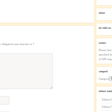
editor
ilă citilă on 
twitter:
 obligatorii sunt marcate cu
*
Please chec
specified t
of API reque
categorii
Categorii
edituri româ
Editura 
Editura