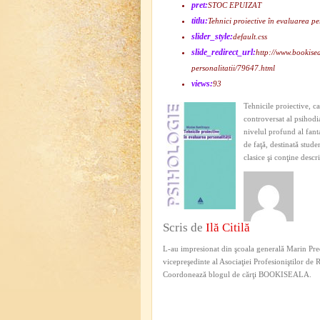
pret:
STOC EPUIZAT
titlu:
Tehnici proiective în evaluarea per
slider_style:
default.css
slide_redirect_url:
http://www.bookisea
personalitatii/79647.html
views:
93
Tehnicile proiective, c
controversat al psihodia
nivelul profund al fant
de faţă, destinată stude
clasice şi conţine descri
Scris de
Ilă Citilă
L-au impresionat din şcoala generală Marin Pred
vicepreşedinte al Asociaţiei Profesioniştilor de
Coordonează blogul de cărţi BOOKISEALA.