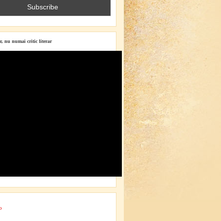
r, nu numai critic literar
o