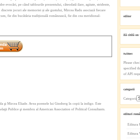
e evocări, pe când tablourile prezentului, câteodată ilare, agitate, stridente,
și discrete jocuri ale memoriei și ale gustului, Mircea Radu asociază fiecare
acum, fie din bucătăria tradițională românească, fie din cea meridional-
editor
ilă citilă on 
twitter:
Please chec
specified t
of API reque
categorii
Categorii
a şi Mircea Eliade. Avea poemele lui Ginsberg în copii la indigo. Este
 Relaţii Publice şi membru al American Association of Political Consultants.
edituri româ
Editura 
Editura