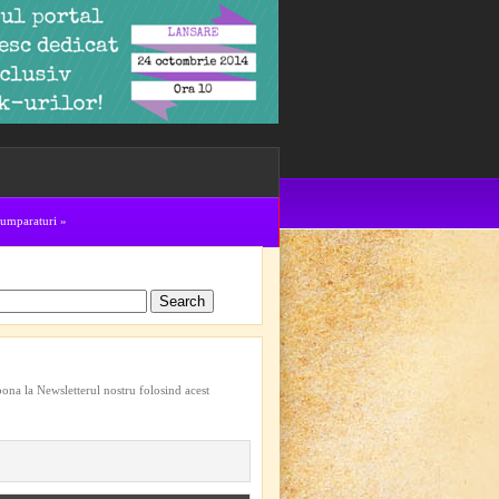
cumparaturi
»
bona la Newsletterul nostru folosind acest