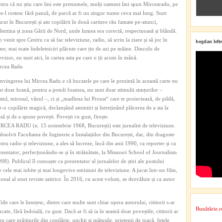
ntru că nu știu care îmi este prenumele, mulți oameni îmi spun Mircearadu, pe
re-l rostesc fără pauză, de parcă ar fi un singur nume ceva mai lung. Sunt
scut în București și am copilărit în două cartiere rău famate pe-atunci,
lentina și zona Gării de Nord, unde lumea era corectă, respectuoasă și blândă.
venit spre Centru ca să fac televiziune, radio, să scriu la ziare și să joc în
bogdan lefte
lme; mai toate îndeletniciri plăcute care țin de azi pe mâine. Dincolo de
levizor, eu sunt aici, în cartea asta pe care o ții acum în mână.
rcea Radu
nvingerea lui Mircea Radu e că bucatele pe care le prezintă în această carte nu
nt doar hrană, pentru a potoli foamea, nu sunt doar stimulii simțurilor –
stul, mirosul, văzul –, ci și „madlena lui Proust“ care te proiectează, de pildă,
tr-o copilărie magică, declanșând amintiri și întreținând plăcerea de a sta la
să și de a spune povești. Povești cu gust, firește.
RCEA RADU (n. 15 noiembrie 1968, București) este jurnalist de televiziune.
absolvit Facultatea de Inginerie a Instalațiilor din București, dar, din dragoste
tru radio și televiziune, a ales să lucreze, încă din anii 1990, ca reporter și ca
ezentator, perfecționându-se și în străinătate, la Missouri School of Journalism
. Publicul îl cunoaște ca prezentator al jurnalelor de știri ale postului
e cele mai iubite și mai longevive emisiuni de televiziune. A jucat într-un film,
onal al unei reviste satirice. În 2016, cu acest volum, se dezvăluie și ca autor
iile care le însoțesc, dintre care multe sunt chiar opera autorului, cititorii s-ar
Bunătărie.r
ate, fără îndoială, cu gust. Dacă ar fi să ia în seamă doar poveștile, cititorii ar
u care prăjiturile din copilărie, unchii și mătușile, prietenii de joacă, fetele