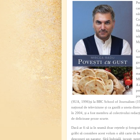
Pe
ca
nă
Co
Am 
fi
te
Mi
Co
su
gu
în
ma
MI
A 
pen
pr
(SUA, 1996)și la BBC School of Journalism (1998)
național de televiziune și ca gazdă a uneia dintr
în 2004, și a fost membru al colectivului redacți
de delicioase proze scurte.
Dacă ar fi să ia în seamă doar rețetele și fotograf
grăbi să considere acest volum o altă carte de buc
descoperi un narator, fără îndoială, iscusit, pentr