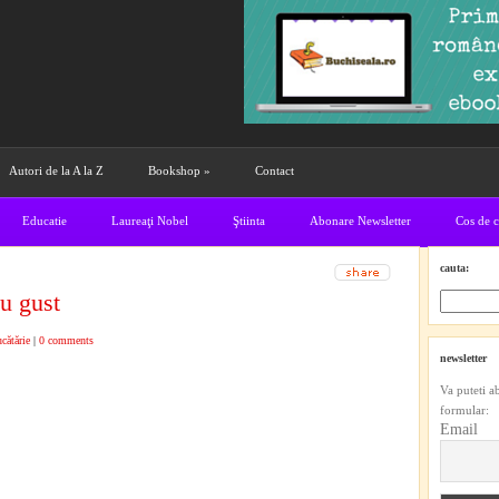
Autori de la A la Z
Bookshop
»
Contact
Educatie
Laureaţi Nobel
Ştiinta
Abonare Newsletter
Cos de 
cauta:
u gust
cătărie
|
0 comments
newsletter
Va puteti a
formular:
Email