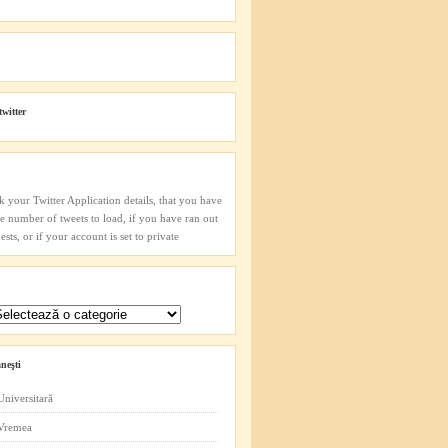
twitter
k your Twitter Application details, that you have
he number of tweets to load, if you have ran out
sts, or if your account is set to private
neşti
Universitară
 Vremea