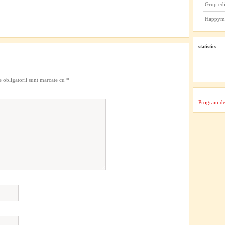
Grup ed
Happym
statistics
 obligatorii sunt marcate cu
*
Program de