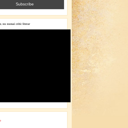
r, nu numai critic literar
o