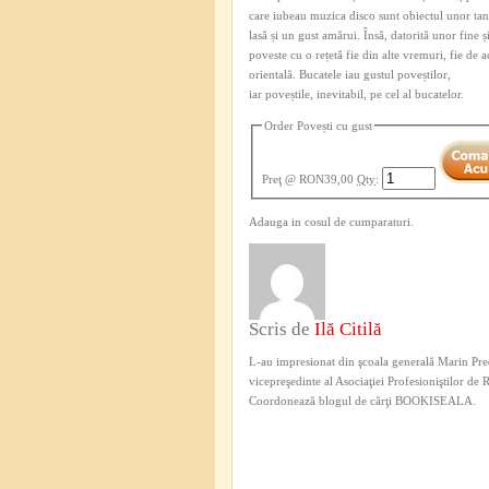
care iubeau muzica disco sunt obiectul unor tandr
lasă și un gust amărui. Însă, datorită unor fine 
poveste cu o rețetă fie din alte vremuri, fie de 
orientală. Bucatele iau gustul poveștilor,
iar poveștile, inevitabil, pe cel al bucatelor.
Order Povești cu gust
Preţ
@ RON39,00
Qty
:
Adauga in cosul de cumparaturi.
Scris de
Ilă Citilă
L-au impresionat din şcoala generală Marin Pred
vicepreşedinte al Asociaţiei Profesioniştilor de
Coordonează blogul de cărţi BOOKISEALA.