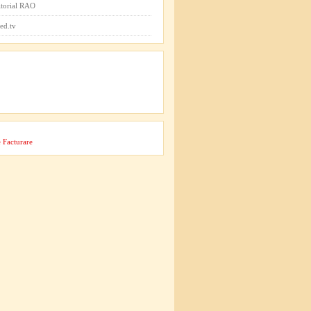
itorial RAO
ed.tv
 Facturare