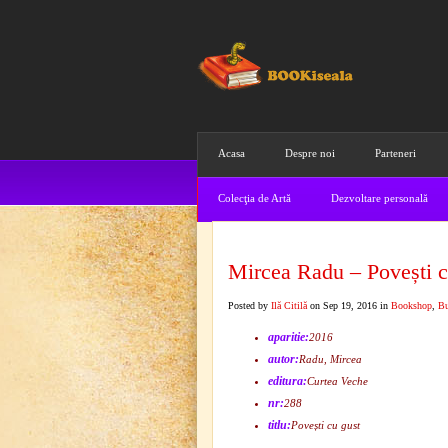
Acasa
Despre noi
Parteneri
Colecţia de Artă
Dezvoltare personală
Mircea Radu – Povești c
Posted by
Ilă Citilă
on Sep 19, 2016 in
Bookshop
,
Bu
aparitie:
2016
autor:
Radu, Mircea
editura:
Curtea Veche
nr:
288
titlu:
Povești cu gust