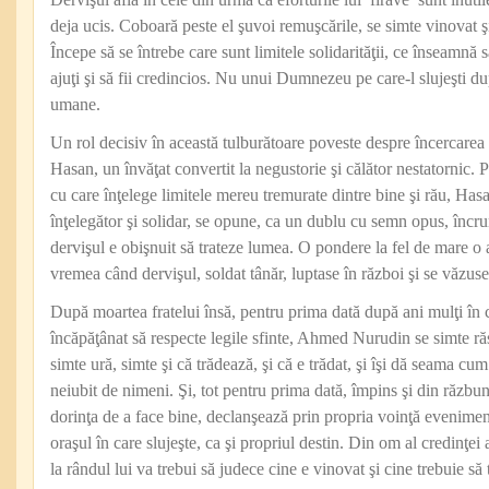
deja ucis. Coboară peste el şuvoi remuşcările, se simte vinovat 
Începe să se întrebe care sunt limitele solidarităţii, ce înseamnă să
ajuţi şi să fii credincios. Nu unui Dumnezeu pe care-l slujeşti dup
umane.
Un rol decisiv în această tulburătoare poveste despre încercarea a
Hasan, un învăţat convertit la negustorie şi călător nestatornic. P
cu care înţelege limitele mereu tremurate dintre bine şi rău, Hasa
înţelegător şi solidar, se opune, ca un dublu cu semn opus, încrun
dervişul e obişnuit să trateze lumea. O pondere la fel de mare o 
vremea când dervişul, soldat tânăr, luptase în război şi se văzus
După moartea fratelui însă, pentru prima dată după ani mulţi în c
încăpăţânat să respecte legile sfinte, Ahmed Nurudin se simte ră
simte ură, simte şi că trădează, şi că e trădat, şi îşi dă seama cum e
neiubit de nimeni. Şi, tot pentru prima dată, împins şi din răzbunar
dorinţa de a face bine, declanşează prin propria voinţă evenimen
oraşul în care slujeşte, ca şi propriul destin. Din om al credinţei 
la rândul lui va trebui să judece cine e vinovat şi cine trebuie să 