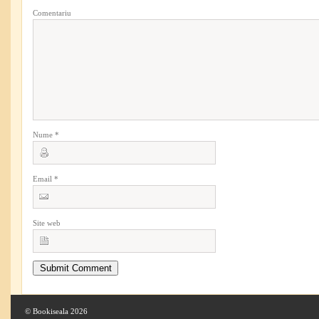
Comentariu
Nume
*
Email
*
Site web
© Bookiseala 2026