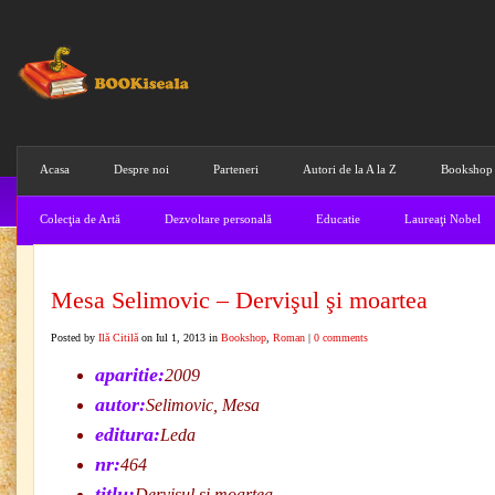
Acasa
Despre noi
Parteneri
Autori de la A la Z
Bookshop
Colecţia de Artă
Dezvoltare personală
Educatie
Laureaţi Nobel
Mesa Selimovic – Dervişul şi moartea
Posted by
Ilă Citilă
on Iul 1, 2013 in
Bookshop
,
Roman
|
0 comments
aparitie:
2009
autor:
Selimovic, Mesa
editura:
Leda
nr:
464
titlu:
Dervişul şi moartea