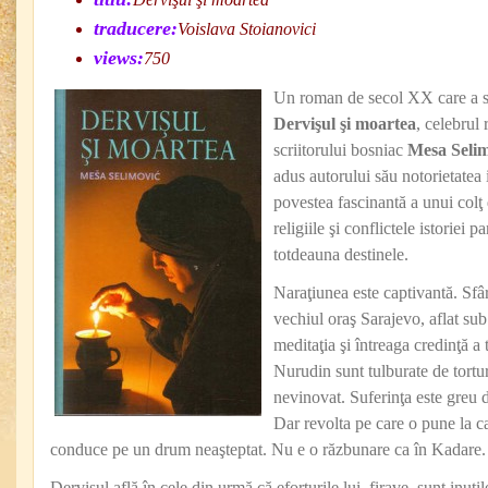
traducere:
Voislava Stoianovici
views:
750
Un roman de secol XX care a s
Dervişul şi moartea
, celebrul
scriitorului bosniac
Mesa Seli
adus autorului său notorietatea 
povestea fascinantă a unui colţ 
religiile şi conflictele istoriei p
totdeauna destinele.
Naraţiunea este captivantă. Sfâr
vechiul oraş Sarajevo, aflat su
meditaţia şi întreaga credinţă 
Nurudin sunt tulburate de tortur
nevinovat. Suferinţa este greu d
Dar revolta pe care o pune la c
conduce pe un drum neaşteptat. Nu e o răzbunare ca în Kadare. 
Dervişul află în cele din urmă că eforturile lui firave sunt inutil