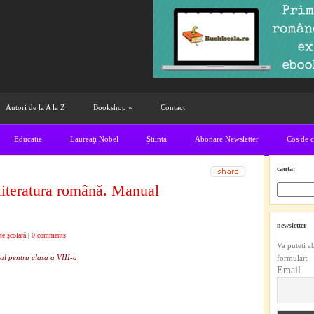
Autori de la A la Z
Bookshop
»
Contact
Educatie
Laureaţi Nobel
Ştiinta
Abonare Newsletter
Cos de 
cauta:
literatura română. Manual
newsletter
te şcolară
|
0 comments
Va puteti a
al pentru clasa a VIII-a
formular:
Email