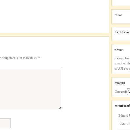
editor
ilă citilă on 
twitter:
 obligatorii sunt marcate cu
*
Please chec
specified t
of API reque
categorii
Categorii
edituri româ
Editura 
Editura