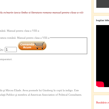
ala.ro/marin-iancu-limba-si-literatura-romana-manual-pentru-clasa-a-viii-
bogdan lefte
omână. Manual pentru clasa a VIII-a
eratura română. Manual pentru clasa a VIII-a
Qty
:
umparaturi.
a şi Mircea Eliade. Avea poemele lui Ginsberg în copii la indigo. Este
 Relaţii Publice şi membru al American Association of Political Consultants.
Bunătărie.r