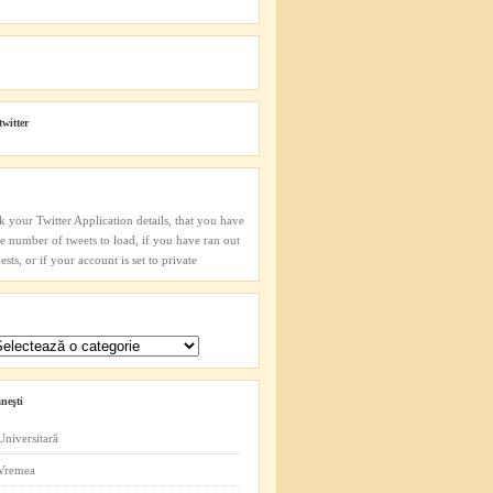
twitter
k your Twitter Application details, that you have
he number of tweets to load, if you have ran out
sts, or if your account is set to private
neşti
Universitară
 Vremea