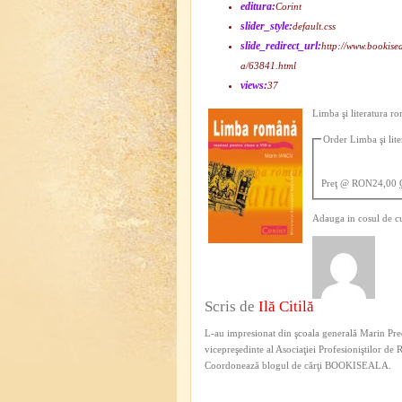
editura:
Corint
slider_style:
default.css
slide_redirect_url:
http://www.bookise
a/63841.html
views:
37
Limba şi literatura r
Order Limba şi lit
Preţ
@ RON24,00
Adauga in cosul de c
Scris de
Ilă Citilă
L-au impresionat din şcoala generală Marin Pred
vicepreşedinte al Asociaţiei Profesioniştilor de
Coordonează blogul de cărţi BOOKISEALA.