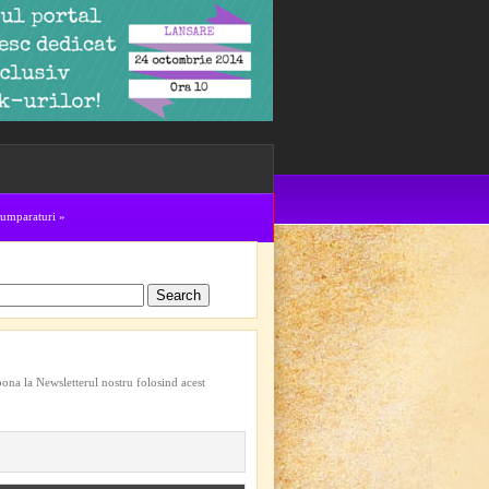
cumparaturi
»
bona la Newsletterul nostru folosind acest