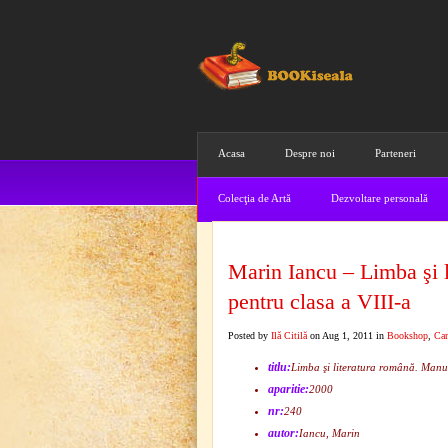
Acasa
Despre noi
Parteneri
Colecţia de Artă
Dezvoltare personală
Marin Iancu – Limba şi 
pentru clasa a VIII-a
Posted by
Ilă Citilă
on Aug 1, 2011 in
Bookshop
,
Car
titlu:
Limba şi literatura română. Manu
aparitie:
2000
nr:
240
autor:
Iancu, Marin