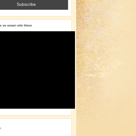
r, nu numai critic literar
o