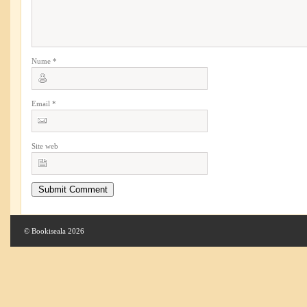
Nume
*
Email
*
Site web
© Bookiseala 2026