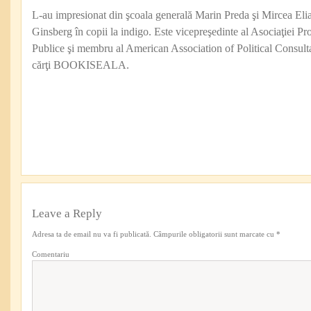
L-au impresionat din şcoala generală Marin Preda şi Mircea Eli
Ginsberg în copii la indigo. Este vicepreşedinte al Asociaţiei Pro
Publice şi membru al American Association of Political Consul
cărţi BOOKISEALA.
Leave a Reply
Adresa ta de email nu va fi publicată.
Câmpurile obligatorii sunt marcate cu
*
Comentariu