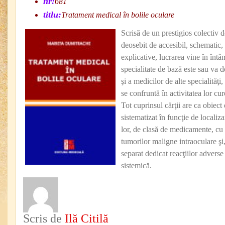
nr:
681
titlu:
Tratament medical în bolile oculare
Scrisă de un prestigios colectiv de
deosebit de accesibil, schematic
explicative, lucrarea vine în întâ
specialitate de bază este sau va
şi a medicilor de alte specialităţi
se confruntă în activitatea lor cu
Tot cuprinsul cărţii are ca obiect
sistematizat în funcţie de localiza
lor, de clasă de medicamente, cu r
tumorilor maligne intraoculare şi
separat dedicat reacţiilor adverse
sistemică.
Scris de
Ilă Citilă