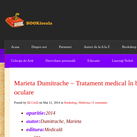
Acasa
Despre noi
Parteneri
Autori de la A la Z
Bookshop
Colecţia de Artă
Dezvoltare personală
Educatie
Laureaţi Nobel
Marieta Dumitrache – Tratament medical în b
oculare
Posted by
Ilă Citilă
on Mai 12, 2014 in
Bookshop
,
Medicina
|
0 comments
aparitie:
2014
autor:
Dumitrache, Marieta
editura:
Medicală