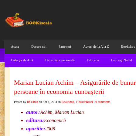
Acasa
Despre noi
Parteneri
Autori de la A la Z
Bookshop
Colecţia de Artă
Dezvoltare personală
Educatie
Laureaţi Nobel
Marian Lucian Achim – Asigurările de bunuri
persoane în economia cunoaşterii
Posted by
Ilă Citilă
on Apr 1, 2011 in
Bookshop
,
Finante/Banci
|
0 comments
autor:
Achim, Marian Lucian
editura:
Economică
aparitie:
2008