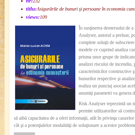
nr:
232
titlu:
Asigurările de bunuri şi persoane în economia cuno
views:
109
În susţinerea demersului de a 
Analyser, autorul a preluat, p
complete soluţii de subscriere
modele ce cuprind analiza cara
prisma unor grupe de indicator
analizei riscului de incendiu,
caracteristicilor constructive ş
bunurilor respective şi analize
realiza un punctaj asociat acelu
anumiţi parametri va genera d
Risk Analyser reprezintă un i
permite utilizatorilor să contr
să aibă capacitatea de a oferi informaţii, atât în privinţa cauzelor
cât şi a potenţialelor modalităţi de soluţionare a acestor problem