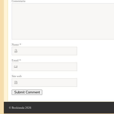
Comentariu
Nume
*
Email
*
Site web
© Bookiseala 2026