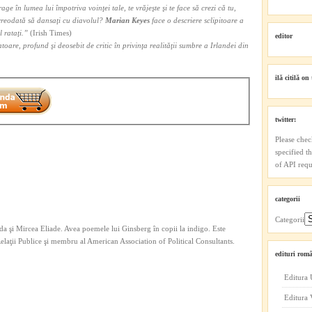
age în lumea lui împotriva voinţei tale, te vrăjeşte şi te face să crezi că tu,
t vreodată să dansaţi cu diavolul?
Marian Keyes
face o descriere sclipitoare a
l rataţi.”
(Irish Times)
editor
oare, profund şi deosebit de critic în privinţa realităţii sumbre a Irlandei din
ilă citilă on 
twitter:
Please chec
specified t
of API reque
categorii
Categorii
a şi Mircea Eliade. Avea poemele lui Ginsberg în copii la indigo. Este
 Relaţii Publice şi membru al American Association of Political Consultants.
edituri româ
Editura 
Editura