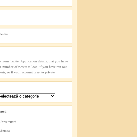
twitter
k your Twitter Application details, that you have
he number of tweets to load, if you have ran out
sts, or if your account is set to private
neşti
Universitară
 Vremea