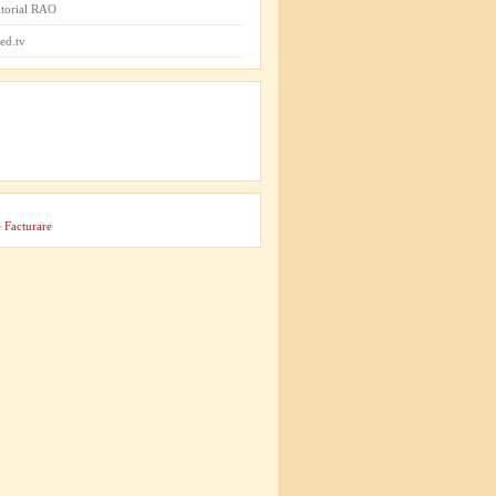
itorial RAO
ed.tv
 Facturare