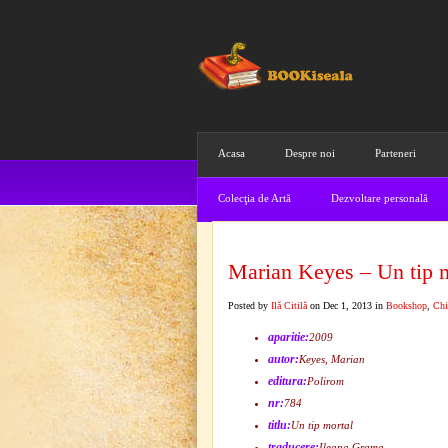
Acasa
Despre noi
Parteneri
Colecţia de Artă
Dezvoltare personală
Marian Keyes – Un tip 
Posted by
Ilă Citilă
on Dec 1, 2013 in
Bookshop
,
Chi
aparitie:
2009
autor:
Keyes, Marian
editura:
Polirom
nr:
784
titlu:
Un tip mortal
traducere:
Ileana Grama