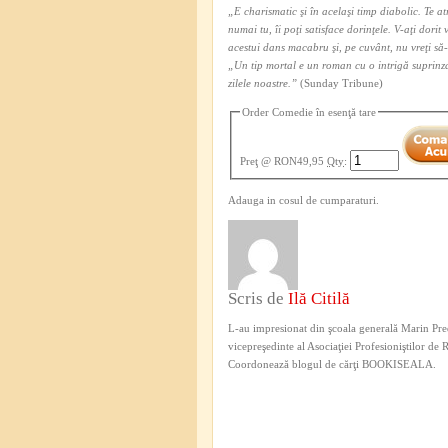
„E charismatic şi în acelaşi timp diabolic. Te atr
numai tu, îi poţi satisface dorinţele. V-aţi dori
acestui dans macabru şi, pe cuvânt, nu vreţi să-
„Un tip mortal e un roman cu o intrigă suprinzat
zilele noastre.”
(Sunday Tribune)
Order Comedie în esenţă tare
Preţ
@ RON49,95
Qty
:
Adauga in cosul de cumparaturi.
Scris de
Ilă Citilă
L-au impresionat din şcoala generală Marin Pred
vicepreşedinte al Asociaţiei Profesioniştilor de
Coordonează blogul de cărţi BOOKISEALA.