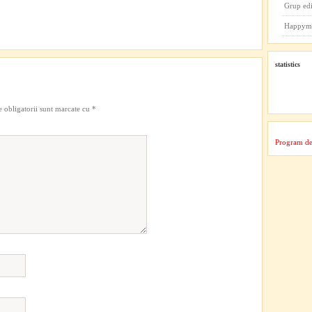
Grup ed
Happym
statistics
 obligatorii sunt marcate cu
*
Program de