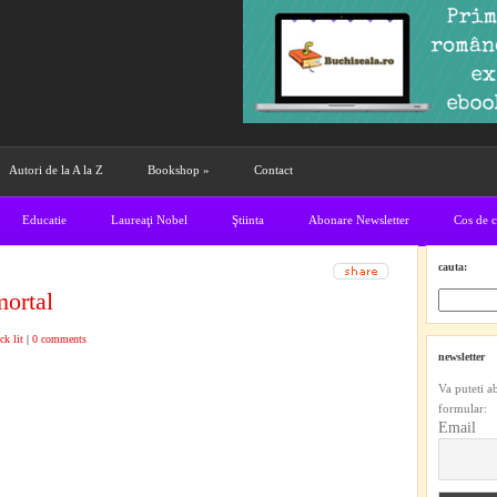
Autori de la A la Z
Bookshop
»
Contact
Educatie
Laureaţi Nobel
Ştiinta
Abonare Newsletter
Cos de 
cauta:
mortal
ck lit
|
0 comments
newsletter
Va puteti a
formular:
Email