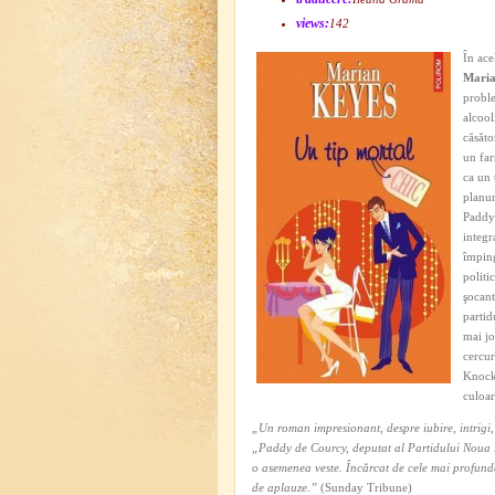
views:
142
În ace
Maria
proble
alcool
căsăto
un far
ca un 
planur
Paddy 
integr
împing
politi
şocant
partid
mai jos
cercur
Knocka
culoar
„Un roman impresionant, despre iubire, intrigi, 
„Paddy de Courcy, deputat al Partidului Noua Ir
o asemenea veste. Încărcat de cele mai profund
de aplauze.”
(Sunday Tribune)