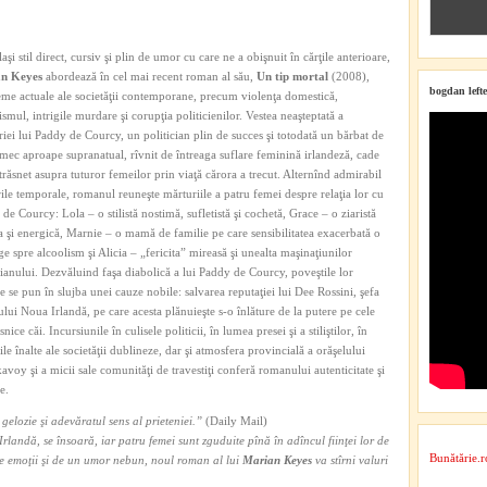
laşi stil direct, cursiv şi plin de umor cu care ne a obişnuit în cărţile anterioare,
n Keyes
abordează în cel mai recent roman al său,
Un tip mortal
(2008),
bogdan lefte
me actuale ale societăţii contemporane, precum violenţa domestică,
ismul, intrigile murdare şi corupţia politicienilor. Vestea neaşteptată a
riei lui Paddy de Courcy, un politician plin de succes şi totodată un bărbat de
mec aproape supranatual, rîvnit de întreaga suflare feminină irlandeză, cade
trăsnet asupra tuturor femeilor prin viaţă cărora a trecut. Alternînd admirabil
ile temporale, romanul reuneşte mărturiile a patru femei despre relaţia lor cu
de Courcy: Lola – o stilistă nostimă, sufletistă şi cochetă, Grace – o ziaristă
a şi energică, Marnie – o mamă de familie pe care sensibilitatea exacerbată o
e spre alcoolism şi Alicia – „fericita” mireasă şi unealta maşinaţiunilor
cianului. Dezvăluind faşa diabolică a lui Paddy de Courcy, poveştile lor
e se pun în slujba unei cauze nobile: salvarea reputaţiei lui Dee Rossini, şefa
ului Noua Irlandă, pe care acesta plănuieşte s-o înlăture de la putere pe cele
nice căi. Incursiunile în culisele politicii, în lumea presei şi a stiliştilor, în
ile înalte ale societăţii dublineze, dar şi atmosfera provincială a orăşelului
voy şi a micii sale comunităţi de travestiţi conferă romanului autenticitate şi
e.
gelozie şi adevăratul sens al prieteniei.”
(Daily Mail)
landă, se însoară, iar patru femei sunt zguduite pînă în adîncul fiinţei lor de
Bunătărie.r
e emoţii şi de un umor nebun, noul roman al lui
Marian Keyes
va stîrni valuri