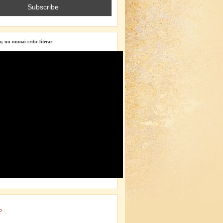
r, nu numai critic literar
o