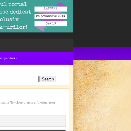
cumparaturi
»
bona la Newsletterul nostru folosind acest