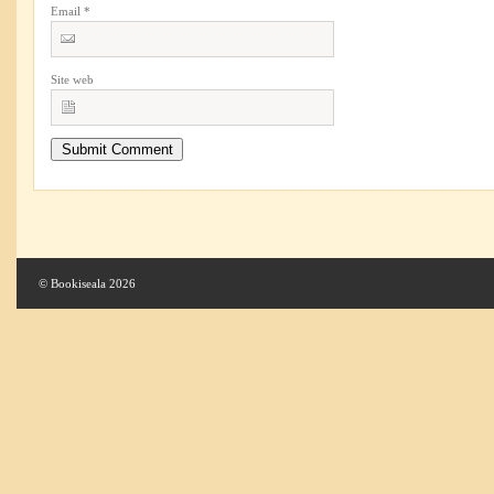
Email
*
Site web
© Bookiseala 2026