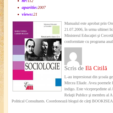
nr:
112
aparitie:
2007
views:
21
Manualul este aprobat prin Ord
21.07.2006, în urma ultimei lici
Ministerul Educaţiei şi Cercetări
conformitate cu programa anal
Scris de
Ilă Citilă
L-au impresionat din şcoala ge
Mircea Eliade. Avea poemele lu
indigo. Este vicepreşedinte al 
Relaţii Publice şi membru al 
Political Consultants. Coordonează blogul de cărţi BOOKISE