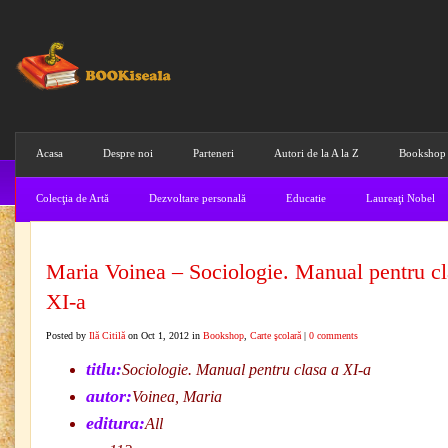
Acasa
Despre noi
Parteneri
Autori de la A la Z
Bookshop
Colecţia de Artă
Dezvoltare personală
Educatie
Laureaţi Nobel
Maria Voinea – Sociologie. Manual pentru cl
XI-a
Posted by
Ilă Citilă
on Oct 1, 2012 in
Bookshop
,
Carte şcolară
|
0 comments
titlu:
Sociologie. Manual pentru clasa a XI-a
autor:
Voinea, Maria
editura:
All