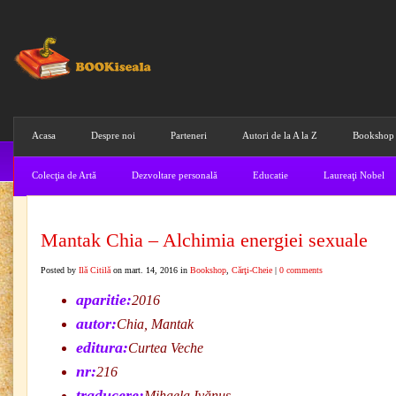
Acasa
Despre noi
Parteneri
Autori de la A la Z
Bookshop
Colecţia de Artă
Dezvoltare personală
Educatie
Laureaţi Nobel
Mantak Chia – Alchimia energiei sexuale
Posted by
Ilă Citilă
on mart. 14, 2016 in
Bookshop
,
Cărţi-Cheie
|
0 comments
aparitie:
2016
autor:
Chia, Mantak
editura:
Curtea Veche
nr:
216
traducere:
Mihaela Ivănuș