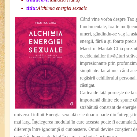
titlu:
Alchimia energiei sexuale
Când vine vorba despre Tao și
fundamentale, foarte mulţi eu
umeri, gândindu-se vag la asia
energii, fără a ști foarte preci
Maestrul Mantak Chia prezintă
occidentalilor învăţături străv
impresionante prin profunzime
simplitate. Iar atunci când ace
regăsirii echilibrului personal,
câștigat.
Cartea de faţă pornește de la 
importantă dintre ele spune că
străbătută constant de energie
universul infinit.Energia sexuală este doar o parte din întreg și t
mai larg. Înţelegerea modului în care aceasta poate fi acumulată,
diferenţa între ignoranţă și cunoaștere. Omul devine conștient de 
ocupă în lume și de felul în care ar trebui să acţioneze.