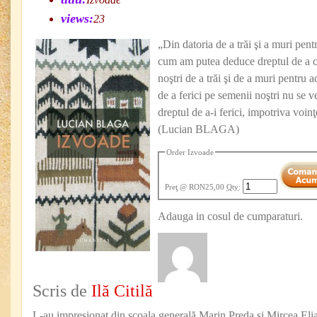
views:
23
„Din datoria de a trăi şi a muri pen
cum am putea deduce dreptul de a c
noştri de a trăi şi de a muri pentru 
de a ferici pe semenii noştri nu se
dreptul de a-i ferici, impotriva voinţ
(Lucian BLAGA)
Order Izvoade
Preţ
@ RON25,00
Qty
:
Adauga in cosul de cumparaturi.
Scris de
Ilă Citilă
L-au impresionat din şcoala generală Marin Preda şi Mircea Eli