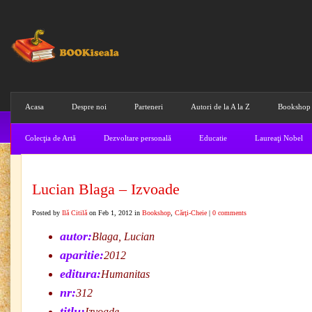
Acasa
Despre noi
Parteneri
Autori de la A la Z
Bookshop
Colecţia de Artă
Dezvoltare personală
Educatie
Laureaţi Nobel
Lucian Blaga – Izvoade
Posted by
Ilă Citilă
on Feb 1, 2012 in
Bookshop
,
Cărţi-Cheie
|
0 comments
autor:
Blaga, Lucian
aparitie:
2012
editura:
Humanitas
nr:
312
titlu:
Izvoade