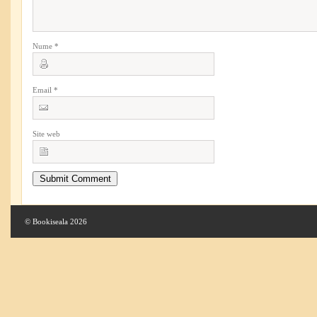
Nume
*
Email
*
Site web
© Bookiseala 2026