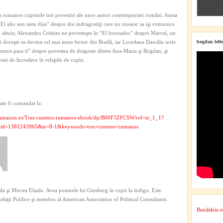
s rumanos cuprinde trei povestiri ale unor autori contemporani români. Anisa
“El año son siete días” despre doi indragostiţi care nu reusesc sa işi comunice
l altuia; Alexandru Cristian ne povesteşte în “El boxeador” despre Marcel, un
şi doreşte sa devina cel mai mare boxer din Brailă, iar Loredana Dascălu scrie
bogdan lefte
entos para ti” despre povestea de dragoste dintre Ana-Maria şi Bogdan, şi
sei de încredere în relaţiile de cuplu.
te fi comandat la:
.amazon.es/Tres-cuentos-rumanos-ebook/dp/B00F3ZFCSW/ref=sr_1_1?
id=1381243965&sr=8-1&keywords=tres+cuentos+rumanos
a şi Mircea Eliade. Avea poemele lui Ginsberg în copii la indigo. Este
 Relaţii Publice şi membru al American Association of Political Consultants.
Bunătărie.r