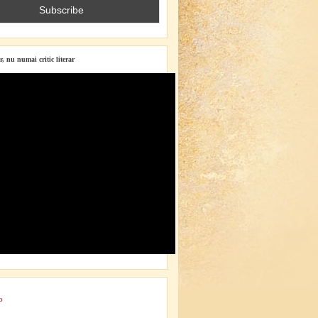
r, nu numai critic literar
o