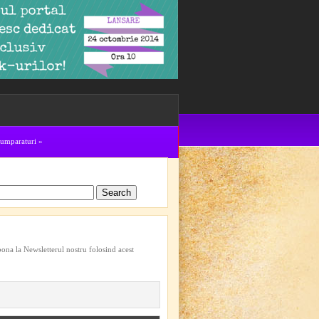
cumparaturi
»
bona la Newsletterul nostru folosind acest