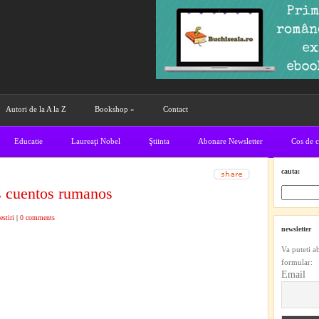
Autori de la A la Z
Bookshop
»
Contact
Educatie
Laureaţi Nobel
Ştiinta
Abonare Newsletter
Cos de 
cauta:
s cuentos rumanos
stiri
|
0 comments
newsletter
Va puteti a
formular:
Email