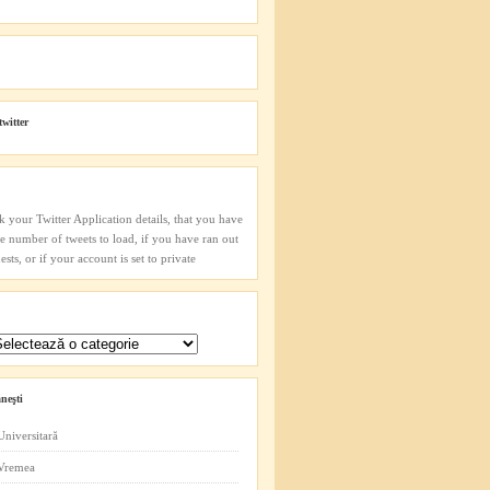
twitter
k your Twitter Application details, that you have
he number of tweets to load, if you have ran out
sts, or if your account is set to private
neşti
Universitară
 Vremea