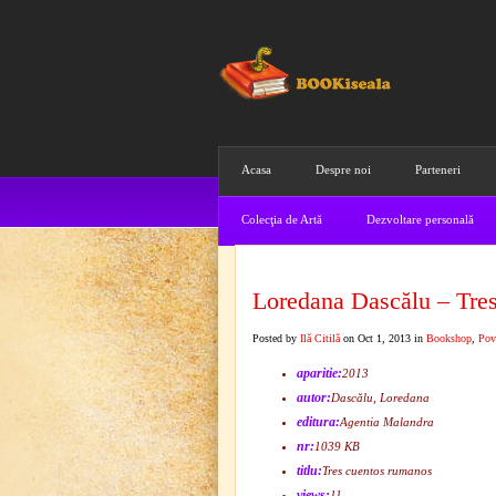
Acasa
Despre noi
Parteneri
Colecţia de Artă
Dezvoltare personală
Loredana Dascălu – Tre
Posted by
Ilă Citilă
on Oct 1, 2013 in
Bookshop
,
Pove
aparitie:
2013
autor:
Dascălu, Loredana
editura:
Agentia Malandra
nr:
1039 KB
titlu:
Tres cuentos rumanos
views:
11