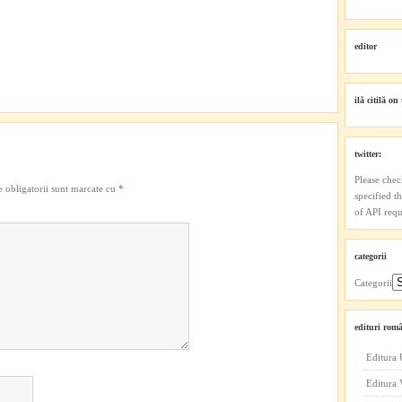
editor
ilă citilă on 
twitter:
Please chec
 obligatorii sunt marcate cu
*
specified t
of API reque
categorii
Categorii
edituri româ
Editura 
Editura