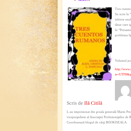
Tres cuento
Su scrie în 
iubirea unu
tânar care i
în “Pensami
problema lip
Volumul poa
http://www
ie=UTF8&q
Scris de
Ilă Citilă
L-au impresionat din şcoala generală Marin Pred
vicepreşedinte al Asociaţiei Profesioniştilor de
Coordonează blogul de cărţi BOOKISEALA.