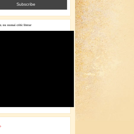
r, nu numai critic literar
o