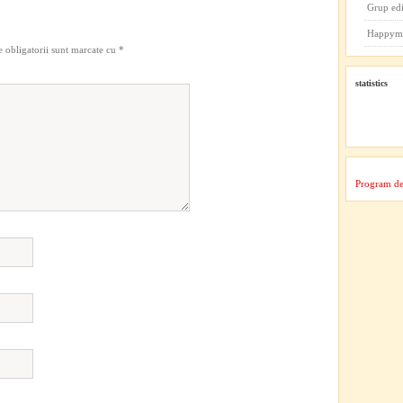
Grup ed
Happym
 obligatorii sunt marcate cu
*
statistics
Program de