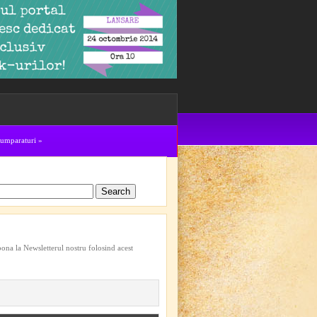
cumparaturi
»
bona la Newsletterul nostru folosind acest