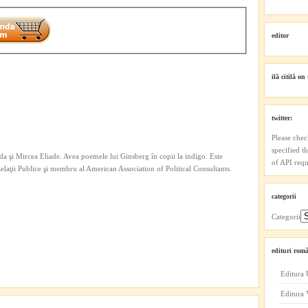
editor
ilă citilă on 
twitter:
Please chec
specified t
a şi Mircea Eliade. Avea poemele lui Ginsberg în copii la indigo. Este
of API reque
 Relaţii Publice şi membru al American Association of Political Consultants.
categorii
Categorii
edituri româ
Editura 
Editura