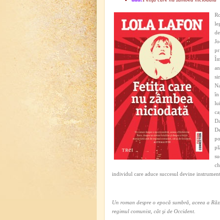
Ro
le
de
Jo
pr
Îm
an
si
Na
în
lu
ca
Da
De
po
pl
su
ch
individul care aduce succesul devine instrument
Un roman despre o epocă sumbră, aceea a Război
regimul comunist, cât şi de Occident.