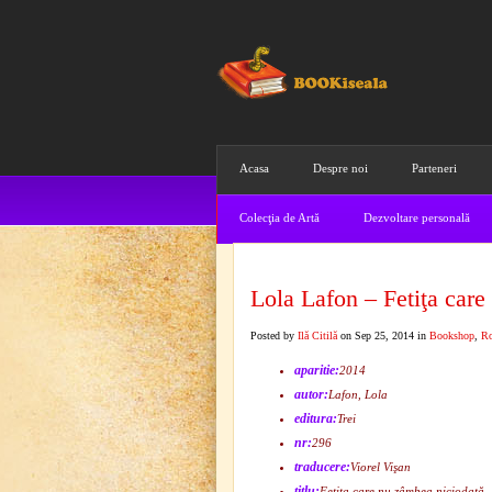
Acasa
Despre noi
Parteneri
Colecţia de Artă
Dezvoltare personală
Lola Lafon – Fetiţa care
Posted by
Ilă Citilă
on Sep 25, 2014 in
Bookshop
,
R
aparitie:
2014
autor:
Lafon, Lola
editura:
Trei
nr:
296
traducere:
Viorel Vişan
titlu:
Fetiţa care nu zâmbea niciodată