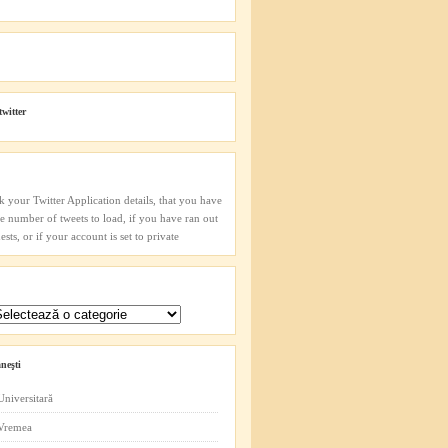
twitter
k your Twitter Application details, that you have
he number of tweets to load, if you have ran out
sts, or if your account is set to private
neşti
Universitară
 Vremea