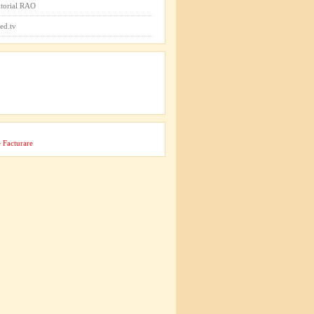
itorial RAO
ed.tv
 Facturare