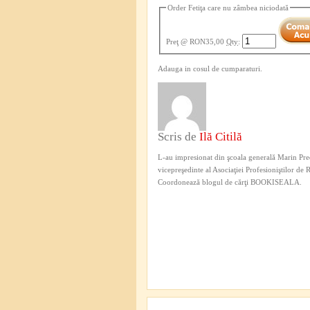
Order Fetiţa care nu zâmbea niciodată
Preţ
@ RON35,00
Qty
:
Adauga in cosul de cumparaturi.
Scris de
Ilă Citilă
L-au impresionat din şcoala generală Marin Pred
vicepreşedinte al Asociaţiei Profesioniştilor de
Coordonează blogul de cărţi BOOKISEALA.