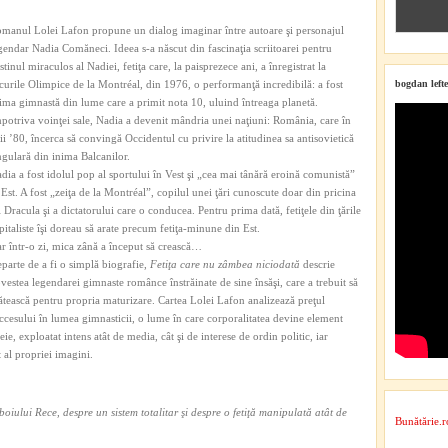
manul Lolei Lafon propune un dialog imaginar între autoare şi personajul
gendar Nadia Comăneci. Ideea s-a născut din fascinaţia scriitoarei pentru
stinul miraculos al Nadiei, fetiţa care, la paisprezece ani, a înregistrat la
curile Olimpice de la Montréal, din 1976, o performanţă incredibilă: a fost
bogdan lefte
ima gimnastă din lume care a primit nota 10, uluind întreaga planetă.
potriva voinţei sale, Nadia a devenit mândria unei naţiuni: România, care în
ii ’80, încerca să convingă Occidentul cu privire la atitudinea sa antisovietică
ngulară din inima Balcanilor.
dia a fost idolul pop al sportului în Vest şi „cea mai tânără eroină comunistă”
 Est. A fost „zeiţa de la Montréal”, copilul unei ţări cunoscute doar din pricina
i Dracula şi a dictatorului care o conducea. Pentru prima dată, fetiţele din ţările
pitaliste îşi doreau să arate precum fetiţa-minune din Est.
r într-o zi, mica zână a început să crească…
parte de a fi o simplă biografie,
Fetiţa care nu zâmbea niciodată
descrie
vestea legendarei gimnaste românce înstrăinate de sine însăşi, care a trebuit să
ătească pentru propria maturizare. Cartea Lolei Lafon analizează preţul
ccesului în lumea gimnasticii, o lume în care corporalitatea devine element
eie, exploatat intens atât de media, cât şi de interese de ordin politic, iar
 al propriei imagini.
ului Rece, despre un sistem totalitar şi despre o fetiţă manipulată atât de
Bunătărie.r