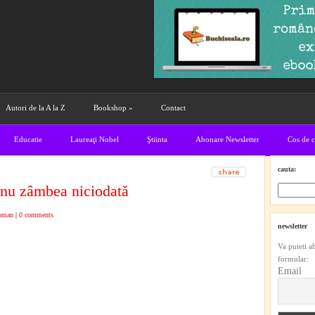
Autori de la A la Z
Bookshop
»
Contact
Educatie
Laureaţi Nobel
Ştiinta
Abonare Newsletter
Cos de 
cauta:
 nu zâmbea niciodată
oman
|
0 comments
newsletter
Va puteti a
formular:
Email