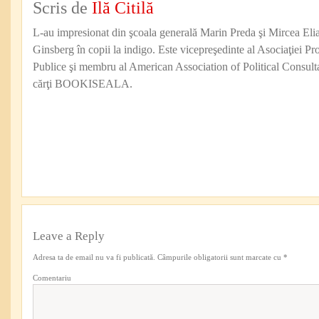
Scris de
Ilă Citilă
L-au impresionat din şcoala generală Marin Preda şi Mircea Eli
Ginsberg în copii la indigo. Este vicepreşedinte al Asociaţiei Pro
Publice şi membru al American Association of Political Consul
cărţi BOOKISEALA.
Leave a Reply
Adresa ta de email nu va fi publicată.
Câmpurile obligatorii sunt marcate cu
*
Comentariu