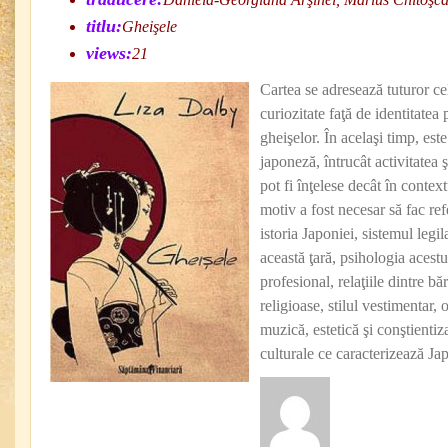
titlu:
Gheişele
views:
21
Cartea se adresează tuturor ce
curiozitate faţă de identitatea 
gheişelor. În acelaşi timp, este
japoneză, întrucât activitatea
pot fi înţelese decât în context
motiv a fost necesar să fac refe
istoria Japoniei, sistemul legil
această ţară, psihologia acest
profesional, relaţiile dintre bă
religioase, stilul vestimentar,
muzică, estetică şi conştientiza
culturale ce caracterizează Japo