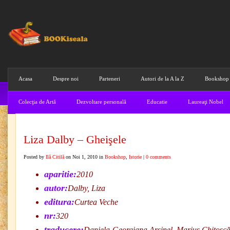
Acasa
Despre noi
Parteneri
Autori de la A la Z
Bookshop
Colecţia de Artă
Dezvoltare personală
Educatie
Laureaţi Nobel
Liza Dalby – Gheişele
Posted by
Ilă Citilă
on Noi 1, 2010 in
Bookshop
,
Istorie
|
0 comments
aparitie:
2010
autor:
Dalby, Liza
editura:
Curtea Veche
nr:
320
traducere:
Daniela-Georgiana Arşinel, Marius Chitoşc