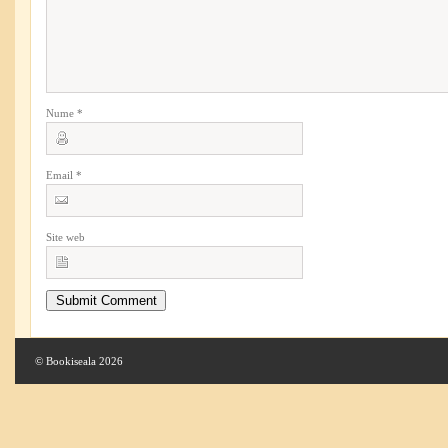
Nume
*
Email
*
Site web
© Bookiseala 2026