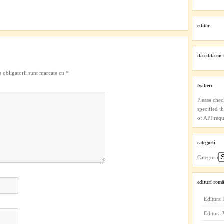
editor
ilă citilă on 
 obligatorii sunt marcate cu
*
twitter:
Please chec
specified t
of API reque
categorii
Categorii
edituri româ
Editura 
Editura