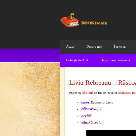
Acasa
Despre noi
Parteneri
Colecţia de Artă
Dezvoltare personală
Liviu Rebreanu – Răsco
Posted by
Ilă Citilă
on Ian 30, 2018 in
Bookshop
,
Re
autor:
Rebreanu, Liviu
editura:
Regis
nr:
488
titlu:
Răscoala