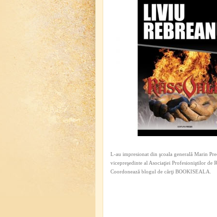
L-au impresionat din şcoala generală Marin Pred
vicepreşedinte al Asociaţiei Profesioniştilor de
Coordonează blogul de cărţi BOOKISEALA.