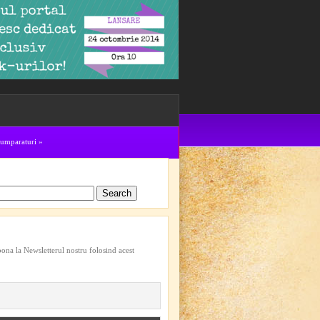
cumparaturi
»
bona la Newsletterul nostru folosind acest