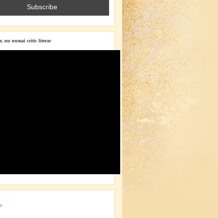
r, nu numai critic literar
o