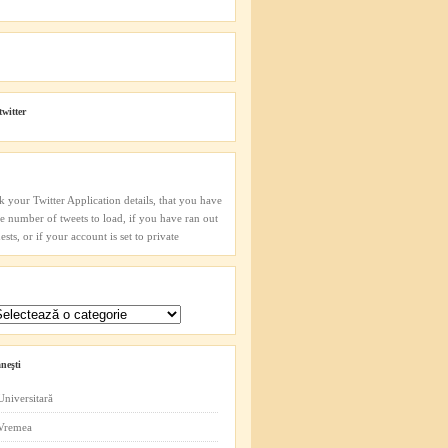
twitter
k your Twitter Application details, that you have
he number of tweets to load, if you have ran out
sts, or if your account is set to private
neşti
Universitară
 Vremea