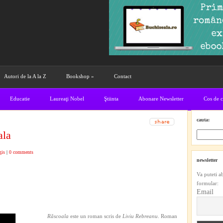
Autori de la A la Z
Bookshop
»
Contact
Educatie
Laureaţi Nobel
Ştiinta
Abonare Newsletter
Cos de 
cauta:
ala
gis
|
0 comments
newsletter
Va puteti a
formular:
Email
Răscoala
este un roman scris de
Liviu Rebreanu
. Roman