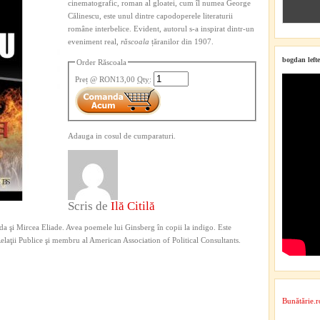
cinematografic, roman al gloatei, cum îl numea George
Călinescu, este unul dintre capodoperele literaturii
române interbelice. Evident, autorul s-a inspirat dintr-un
eveniment real,
răscoala
țăranilor din 1907.
bogdan lefte
Order Răscoala
Preț
@ RON13,00
Qty
:
Adauga in cosul de cumparaturi.
Scris de
Ilă Citilă
a şi Mircea Eliade. Avea poemele lui Ginsberg în copii la indigo. Este
 Relaţii Publice şi membru al American Association of Political Consultants.
Bunătărie.r