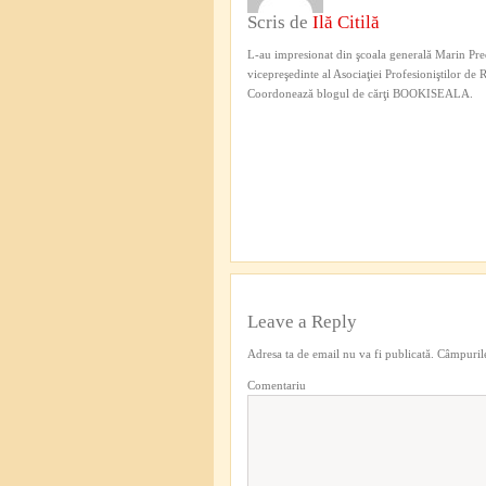
Scris de
Ilă Citilă
L-au impresionat din şcoala generală Marin Pred
vicepreşedinte al Asociaţiei Profesioniştilor de
Coordonează blogul de cărţi BOOKISEALA.
Leave a Reply
Adresa ta de email nu va fi publicată.
Câmpurile
Comentariu