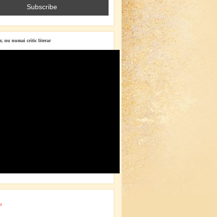
r, nu numai critic literar
o