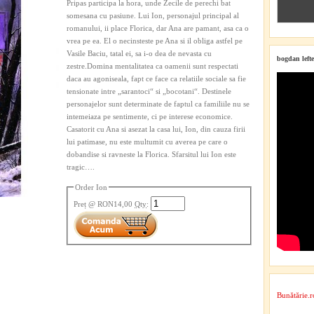
Pripas participa la hora, unde Zecile de perechi bat
somesana cu pasiune. Lui Ion, personajul principal al
romanului, ii place Florica, dar Ana are pamant, asa ca o
vrea pe ea. El o necinsteste pe Ana si il obliga astfel pe
Vasile Baciu, tatal ei, sa i-o dea de nevasta cu
bogdan lefte
zestre.Domina mentalitatea ca oamenii sunt respectati
daca au agoniseala, fapt ce face ca relatiile sociale sa fie
tensionate intre „sarantoci“ si „bocotani“. Destinele
personajelor sunt determinate de faptul ca familiile nu se
intemeiaza pe sentimente, ci pe interese economice.
Casatorit cu Ana si asezat la casa lui, Ion, din cauza firii
lui patimase, nu este multumit cu averea pe care o
dobandise si ravneste la Florica. Sfarsitul lui Ion este
tragic….
Order Ion
Preț
@ RON14,00
Qty
:
Bunătărie.r