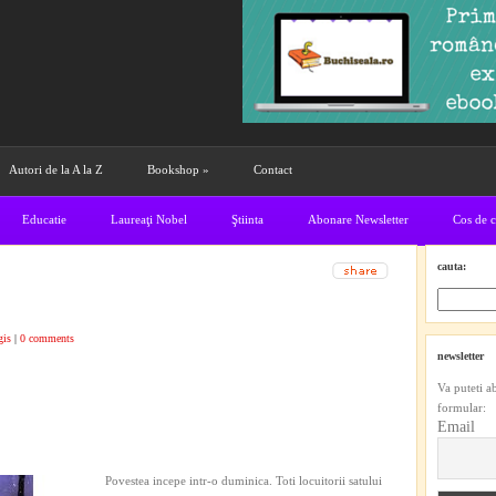
Autori de la A la Z
Bookshop
»
Contact
Educatie
Laureaţi Nobel
Ştiinta
Abonare Newsletter
Cos de 
cauta:
gis
|
0 comments
newsletter
Va puteti a
formular:
Email
Povestea incepe intr-o duminica. Toti locuitorii satului