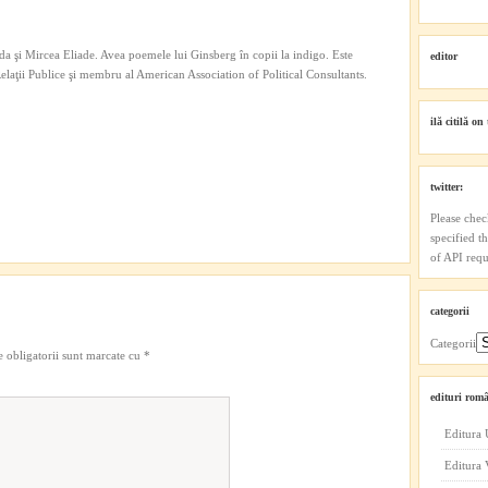
a şi Mircea Eliade. Avea poemele lui Ginsberg în copii la indigo. Este
editor
 Relaţii Publice şi membru al American Association of Political Consultants.
ilă citilă on 
twitter:
Please chec
specified t
of API reque
categorii
Categorii
 obligatorii sunt marcate cu
*
edituri româ
Editura 
Editura