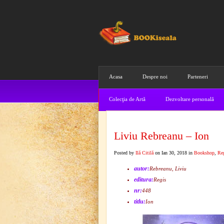
Acasa
Despre noi
Parteneri
Colecţia de Artă
Dezvoltare personală
Liviu Rebreanu – Ion
Posted by
Ilă Citilă
on Ian 30, 2018 in
Bookshop
,
Re
autor:
Rebreanu, Liviu
editura:
Regis
nr:
448
titlu:
Ion