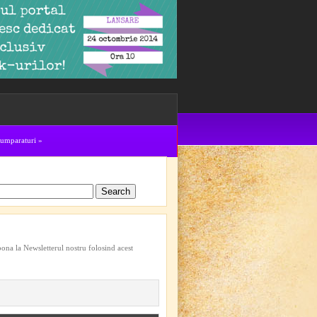
cumparaturi
»
bona la Newsletterul nostru folosind acest