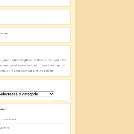
twitter
k your Twitter Application details, that you have
he number of tweets to load, if you have ran out
sts, or if your account is set to private
neşti
Universitară
 Vremea