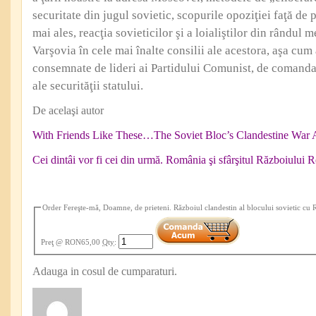
securitate din jugul sovietic, scopurile opoziţiei faţă de p
mai ales, reacţia sovieticilor şi a loialiştilor din rândul 
Varşovia în cele mai înalte consilii ale acestora, aşa cum
consemnate de lideri ai Partidului Comunist, de comandan
ale securităţii statului.
De acelaşi autor
With Friends Like These…The Soviet Bloc’s Clandestine War A
Cei dintâi vor fi cei din urmă. România şi sfârşitul Războiului 
Order Fereşte-mă, Doamne, de prieteni. Războiul clandestin al blocului sovietic cu
Preţ
@ RON65,00
Qty
:
Adauga in cosul de cumparaturi.