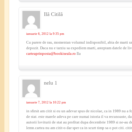
Ilă Citilă
ianuarie 6, 2012 la 9:35 pm
Cu parere de rau, momentan volumul indisponibil, abia de marti un
depozit. Daca nu e tarziu sa expediem marti, asteptam datele de liv
carteaprinposta@bookiseala.ro
Ila
nelu 1
ianuarie 7, 2012 la 10:22 pm
in sfirsit am citit si eu un adevar spus de nicolae, ca in 1989 nu a f
de stat. este marele adeva pe care numai istoria il va recunoaste, dar
autorii loviturii de stat au profitat dupa decembrie 1989 si ne-au d
lemn.cartea nu am citit-o dar sper ca in scurt timp sa o pot citi. citi