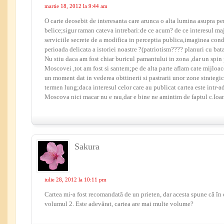
martie 18, 2012 la 9:44 am
O carte deosebit de interesanta care arunca o alta lumina asupra per
belice;sigur raman cateva intrebari:de ce acum? de ce interesul ma
serviciile secrete de a modifica in perceptia publica,imaginea con
perioada delicata a istoriei noastre ?(patriotism???? planuri cu bat
Nu stiu daca am fost chiar buricul pamantului in zona ,dar un spin
Moscovei ,tot am fost si santem;pe de alta parte aflam cate mijloac
un moment dat in vederea obttinerii si pastrarii unor zone strategi
termen lung;daca interesul celor care au publicat cartea este intr-
Moscova nici macar nu e rau,dar e bine ne amintim de faptul c.Ioa
Sakura
iulie 28, 2012 la 10:11 pm
Cartea mi-a fost recomandată de un prieten, dar acesta spune că în
volumul 2. Este adevărat, cartea are mai multe volume?