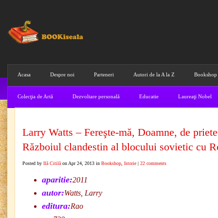
Acasa
Despre noi
Parteneri
Autori de la A la Z
Bookshop
Colecţia de Artă
Dezvoltare personală
Educatie
Laureaţi Nobel
Larry Watts – Fereşte-mă, Doamne, de priete
Războiul clandestin al blocului sovietic cu 
Posted by
Ilă Citilă
on Apr 24, 2013 in
Bookshop
,
Istorie
|
22 comments
aparitie:
2011
autor:
Watts, Larry
editura:
Rao