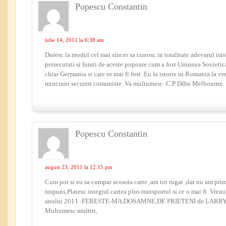
Popescu Constantin
iulie 14, 2011 la 6:38 am
Doresc la modul cel mai sincer sa cunosc in totalitate adevarul isto
persecutati si furati de aceste popoare cum a fost Uniunea Sovietic
chiar Germania si care or mai fi fost .Eu la istorie in Romania la 
minciuni securist comuniste .Va multumesc .C.P Ddin Melbourne.
Popescu Constantin
august 23, 2011 la 12:15 pm
Cum pot si eu sa cumpar aceasta carte ,am tot rugat ,dar nu am prim
raspuns,Platesc integral cartea plus transportul si ce o mai fi .Vrea
anului 2011 :FERESTE-MA,DOSAMNE,DE PRIETENI de LARRY
Multumesc multttt,