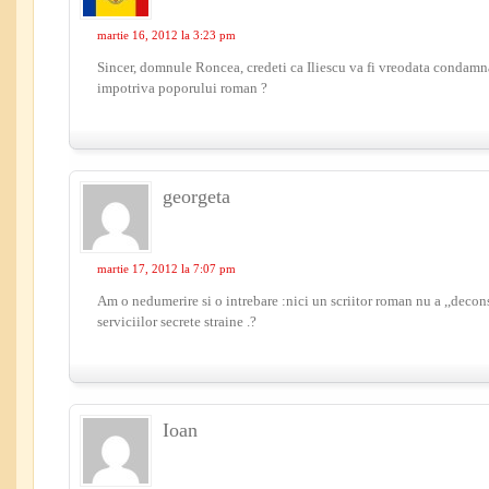
martie 16, 2012 la 3:23 pm
Sincer, domnule Roncea, credeti ca Iliescu va fi vreodata condam
impotriva poporului roman ?
georgeta
martie 17, 2012 la 7:07 pm
Am o nedumerire si o intrebare :nici un scriitor roman nu a ,,decons
serviciilor secrete straine .?
Ioan