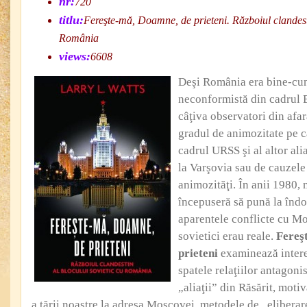
nr:
720
titlu:
Fereşte-mă, Doamne, de prieteni. Războiul clandesti
România
views:
6608
Deşi România era bine-cun
neconformistă din cadrul B
câţiva observatori din afa
gradul de animozitate pe ca
cadrul URSS şi al altor ali
la Varşovia sau de cauzele
animozităţi. În anii 1980, 
începuseră să pună la îndo
aparentele conflicte cu Mos
sovietici erau reale.
Fereş
prieteni
examinează interes
spatele relaţiilor antagoni
„aliaţii” din Răsărit, motiv
a ţării noastre la adresa Moscovei, metodele de „eliberare