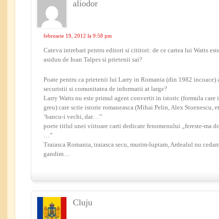
aliodor
februarie 19, 2012 la 9:58 pm
Cateva intrebari pentru editori si cititori: de ce cartea lui Watts es
asiduu de Ioan Talpes si prietenii sai?
Poate pentru ca prietenii lui Larry in Romania (din 1982 incoace) 
securistii si comunitatea de informatii at large?
Larry Watts nu este primul agent convertit in istoric (formula care
greu) care scrie istorie romaneasca (Mihai Pelin, Alex Stoenescu, e
‘bancu-i vechi, dar…”
poete titlul unei viitoare carti dedicate fenomenului „fereste-ma d
…”
Traiasca Romania, traiasca secu, murim-luptam, Ardealul nu cedam,
gandim…
Cluju