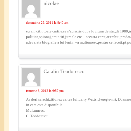
nicolae
decembrie 26, 2011 la 8:40 am
eu am citit toate cartile,se s/au scris dupa lovitura de stat,di 1989,
politica,spionaj,amintiri,jurnale etc…aceasta carte,ar trebui,predata
adevarata biografie a lui lenin. va multumesc,pentru ce faceti,pt.
Catalin Teodorescu
ianuarie 6, 2012 la 6:57 pm
As dori sa achizitionez cartea lui Larry Watts „Fereşte-mă, Doamne
in care este disponibila.
Multumesc,
C. Teodorescu