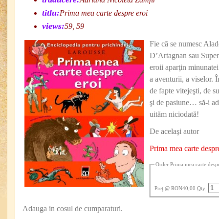
titlu:
Prima mea carte despre eroi
views:
59, 59
Fie că se numesc Ala
D’Artagnan sau Super
eroii aparţin minunatei
a aventurii, a viselor.
de fapte vitejeşti, de 
şi de pasiune… să-i ad
uităm niciodată!
De acelaşi autor
Prima mea carte despr
Order Prima mea carte despr
Preţ
@ RON40,00
Qty
:
Adauga in cosul de cumparaturi.