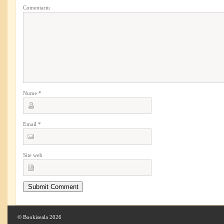
Comentariu
Nume
*
Email
*
Site web
© Bookiseala 2026