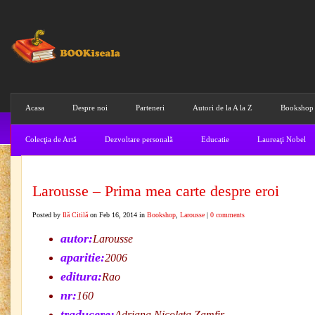
Acasa
Despre noi
Parteneri
Autori de la A la Z
Bookshop
Colecţia de Artă
Dezvoltare personală
Educatie
Laureaţi Nobel
Larousse – Prima mea carte despre eroi
Posted by
Ilă Citilă
on Feb 16, 2014 in
Bookshop
,
Larousse
|
0 comments
autor:
Larousse
aparitie:
2006
editura:
Rao
nr:
160
traducere:
Adriana Nicoleta Zamfir